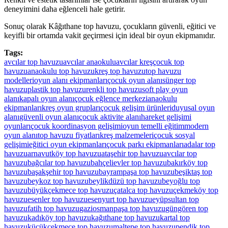
deneyimini daha eğlenceli hale getirir.
Sonuç olarak Kâğıthane top havuzu, çocukların güvenli, eğitici ve
keyifli bir ortamda vakit geçirmesi için ideal bir oyun ekipmanıdır.
Tags:
avcılar top havuzu
avcılar anaokulu
avcılar kreş
çocuk top
havuzu
anaokulu top havuzu
kreş top havuzu
top havuzu
modelleri
oyun alanı ekipmanları
çocuk oyun alanı
sünger top
havuzu
plastik top havuzu
renkli top havuzu
soft play oyun
alanı
kapalı oyun alanı
çocuk eğlence merkezi
anaokulu
ekipmanları
kreş oyun grupları
çocuk gelişim ürünleri
duyusal oyun
alanı
güvenli oyun alanı
çocuk aktivite alanı
hareket gelişimi
oyunları
çocuk koordinasyon gelişimi
oyun temelli eğitim
modern
oyun alanı
top havuzu fiyatları
kreş malzemeleri
çocuk sosyal
gelişimi
eğitici oyun ekipmanları
çocuk parkı ekipmanları
adalar top
havuzu
arnavutköy top havuzu
ataşehir top havuzu
avcılar top
havuzu
bağcılar top havuzu
bahçelievler top havuzu
bakırköy top
havuzu
başakşehir top havuzu
bayrampaşa top havuzu
beşiktaş top
havuzu
beykoz top havuzu
beylikdüzü top havuzu
beyoğlu top
havuzu
büyükçekmece top havuzu
çatalca top havuzu
çekmeköy top
havuzu
esenler top havuzu
esenyurt top havuzu
eyüpsultan top
havuzu
fatih top havuzu
gaziosmanpaşa top havuzu
güngören top
havuzu
kadıköy top havuzu
kağıthane top havuzu
kartal top
havuzu
küçükçekmece top havuzu
maltepe top havuzu
pendik top