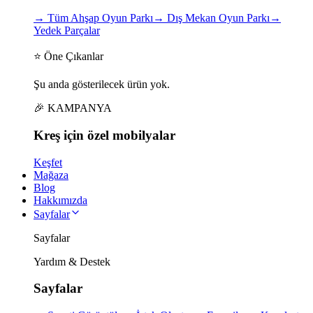
→
Tüm Ahşap Oyun Parkı
→
Dış Mekan Oyun Parkı
→
Yedek Parçalar
⭐ Öne Çıkanlar
Şu anda gösterilecek ürün yok.
🎉 KAMPANYA
Kreş için
özel
mobilyalar
Keşfet
Mağaza
Blog
Hakkımızda
Sayfalar
Sayfalar
Yardım & Destek
Sayfalar