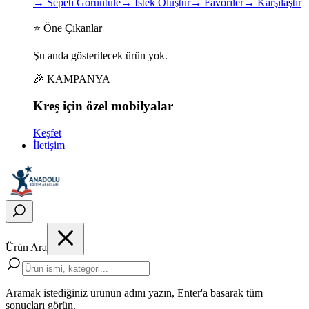
→
Sepeti Görüntüle
→
İstek Oluştur
→
Favoriler
→
Karşılaştır
⭐ Öne Çıkanlar
Şu anda gösterilecek ürün yok.
🎉 KAMPANYA
Kreş için
özel
mobilyalar
Keşfet
İletişim
Ürün Ara
Aramak istediğiniz ürünün adını yazın, Enter'a basarak tüm
sonuçları görün.