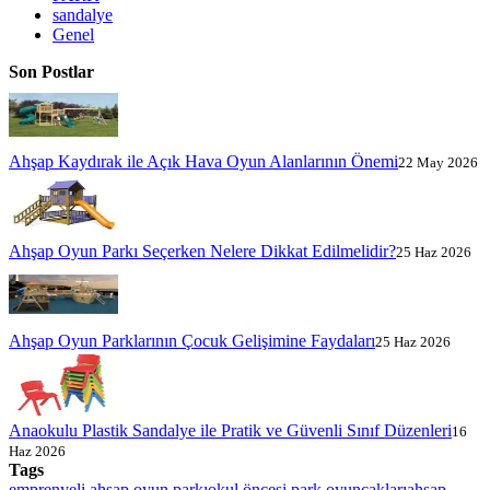
sandalye
Genel
Son Postlar
Ahşap Kaydırak ile Açık Hava Oyun Alanlarının Önemi
22 May 2026
Ahşap Oyun Parkı Seçerken Nelere Dikkat Edilmelidir?
25 Haz 2026
Ahşap Oyun Parklarının Çocuk Gelişimine Faydaları
25 Haz 2026
Anaokulu Plastik Sandalye ile Pratik ve Güvenli Sınıf Düzenleri
16
Haz 2026
Tags
emprenyeli ahşap oyun parkı
okul öncesi park oyuncakları
ahşap