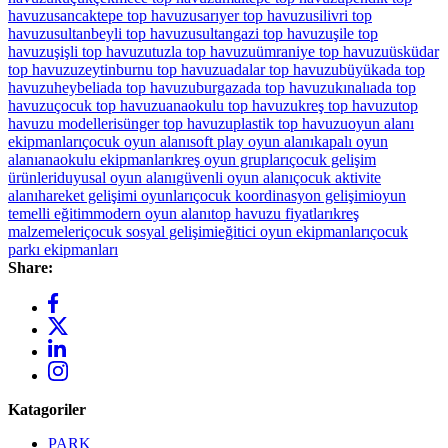
havuzu
sancaktepe top havuzu
sarıyer top havuzu
silivri top
havuzu
sultanbeyli top havuzu
sultangazi top havuzu
şile top
havuzu
şişli top havuzu
tuzla top havuzu
ümraniye top havuzu
üsküdar
top havuzu
zeytinburnu top havuzu
adalar top havuzu
büyükada top
havuzu
heybeliada top havuzu
burgazada top havuzu
kınalıada top
havuzu
çocuk top havuzu
anaokulu top havuzu
kreş top havuzu
top
havuzu modelleri
sünger top havuzu
plastik top havuzu
oyun alanı
ekipmanları
çocuk oyun alanı
soft play oyun alanı
kapalı oyun
alanı
anaokulu ekipmanları
kreş oyun grupları
çocuk gelişim
ürünleri
duyusal oyun alanı
güvenli oyun alanı
çocuk aktivite
alanı
hareket gelişimi oyunları
çocuk koordinasyon gelişimi
oyun
temelli eğitim
modern oyun alanı
top havuzu fiyatları
kreş
malzemeleri
çocuk sosyal gelişimi
eğitici oyun ekipmanları
çocuk
parkı ekipmanları
Share:
Katagoriler
PARK