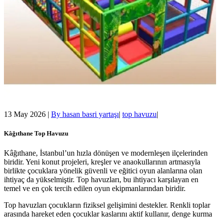
13 May 2026
|
By
hasan basri yartaşı
|
top havuzu
|
Kâğıthane Top Havuzu
Kâğıthane, İstanbul’un hızla dönüşen ve modernleşen ilçelerinden
biridir. Yeni konut projeleri, kreşler ve anaokullarının artmasıyla
birlikte çocuklara yönelik güvenli ve eğitici oyun alanlarına olan
ihtiyaç da yükselmiştir. Top havuzları, bu ihtiyacı karşılayan en
temel ve en çok tercih edilen oyun ekipmanlarından biridir.
Top havuzları çocukların fiziksel gelişimini destekler. Renkli toplar
arasında hareket eden çocuklar kaslarını aktif kullanır, denge kurma