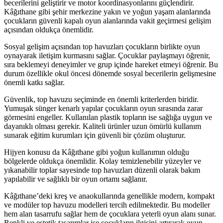
becerilerini geliştirir ve motor koordinasyonlarını güçlendirir.
Kâğıthane gibi şehir merkezine yakın ve yoğun yaşam alanlarında
çocukların güvenli kapalı oyun alanlarında vakit geçirmesi gelişim
açısından oldukça önemlidir.
Sosyal gelişim açısından top havuzları çocukların birlikte oyun
oynayarak iletişim kurmasını sağlar. Çocuklar paylaşmayı öğrenir,
sıra beklemeyi deneyimler ve grup içinde hareket etmeyi öğrenir. Bu
durum özellikle okul öncesi dönemde sosyal becerilerin gelişmesine
önemli katkı sağlar.
Güvenlik, top havuzu seçiminde en önemli kriterlerden biridir.
Yumuşak sünger kenarlı yapılar çocukların oyun sırasında zarar
görmesini engeller. Kullanılan plastik topların ise sağlığa uygun ve
dayanıklı olması gerekir. Kaliteli ürünler uzun ömürlü kullanım
sunarak eğitim kurumları için güvenli bir çözüm oluşturur.
Hijyen konusu da Kâğıthane gibi yoğun kullanımın olduğu
bölgelerde oldukça önemlidir. Kolay temizlenebilir yüzeyler ve
yıkanabilir toplar sayesinde top havuzları düzenli olarak bakım
yapılabilir ve sağlıklı bir oyun ortamı sağlanır.
Kâğıthane’deki kreş ve anaokullarında genellikle modern, kompakt
ve modüler top havuzu modelleri tercih edilmektedir. Bu modeller
hem alan tasarrufu sağlar hem de çocuklara yeterli oyun alanı sunar.
Renkli ve estetik tasarımlar ise çocukların ilgisini artırarak oyun