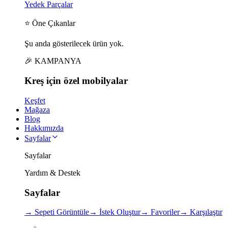
Yedek Parçalar
⭐ Öne Çıkanlar
Şu anda gösterilecek ürün yok.
🎉 KAMPANYA
Kreş için
özel
mobilyalar
Keşfet
Mağaza
Blog
Hakkımızda
Sayfalar
Sayfalar
Yardım & Destek
Sayfalar
→
Sepeti Görüntüle
→
İstek Oluştur
→
Favoriler
→
Karşılaştır