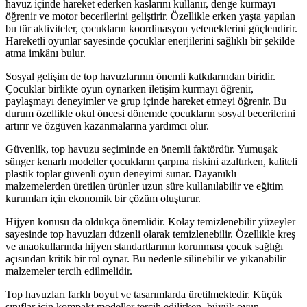
havuz içinde hareket ederken kaslarını kullanır, denge kurmayı
öğrenir ve motor becerilerini geliştirir. Özellikle erken yaşta yapılan
bu tür aktiviteler, çocukların koordinasyon yeteneklerini güçlendirir.
Hareketli oyunlar sayesinde çocuklar enerjilerini sağlıklı bir şekilde
atma imkânı bulur.
Sosyal gelişim de top havuzlarının önemli katkılarından biridir.
Çocuklar birlikte oyun oynarken iletişim kurmayı öğrenir,
paylaşmayı deneyimler ve grup içinde hareket etmeyi öğrenir. Bu
durum özellikle okul öncesi dönemde çocukların sosyal becerilerini
artırır ve özgüven kazanmalarına yardımcı olur.
Güvenlik, top havuzu seçiminde en önemli faktördür. Yumuşak
sünger kenarlı modeller çocukların çarpma riskini azaltırken, kaliteli
plastik toplar güvenli oyun deneyimi sunar. Dayanıklı
malzemelerden üretilen ürünler uzun süre kullanılabilir ve eğitim
kurumları için ekonomik bir çözüm oluşturur.
Hijyen konusu da oldukça önemlidir. Kolay temizlenebilir yüzeyler
sayesinde top havuzları düzenli olarak temizlenebilir. Özellikle kreş
ve anaokullarında hijyen standartlarının korunması çocuk sağlığı
açısından kritik bir rol oynar. Bu nedenle silinebilir ve yıkanabilir
malzemeler tercih edilmelidir.
Top havuzları farklı boyut ve tasarımlarda üretilmektedir. Küçük
sınıflar için kompakt modeller tercih edilirken, büyük oyun