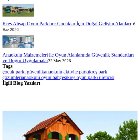
Kreş Ahşap Oyun Parkları: Çocuklar İçin Doğal Gelişim Alanları
16
Haz 2026
Anaokulu Malzemeleri ile Oyun Alanlarında Güvenlik Standartları
ve Doğru Uygulamalar
22 May 2026
Tags
çocuk parkı güvenlik
anaokulu aktivite parkı
kreş park
çözümleri
anaokulu oyun bahçesi
kreş oyun parkı üreticisi
İlgili Blog Yazıları