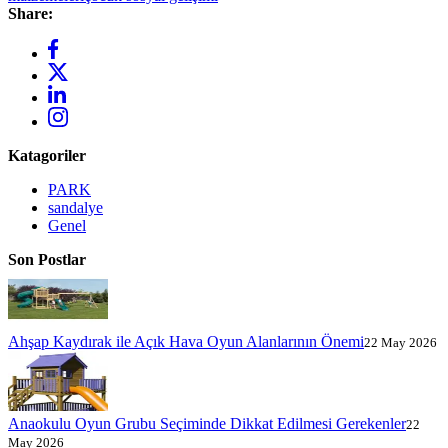
Share:
Katagoriler
PARK
sandalye
Genel
Son Postlar
Ahşap Kaydırak ile Açık Hava Oyun Alanlarının Önemi
22 May 2026
Anaokulu Oyun Grubu Seçiminde Dikkat Edilmesi Gerekenler
22
May 2026