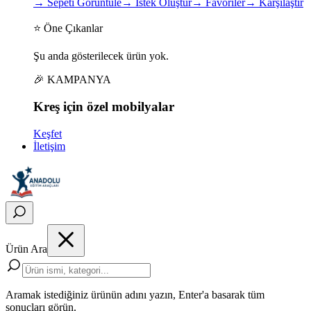
→
Sepeti Görüntüle
→
İstek Oluştur
→
Favoriler
→
Karşılaştır
⭐ Öne Çıkanlar
Şu anda gösterilecek ürün yok.
🎉 KAMPANYA
Kreş için
özel
mobilyalar
Keşfet
İletişim
Ürün Ara
Aramak istediğiniz ürünün adını yazın, Enter'a basarak tüm
sonuçları görün.