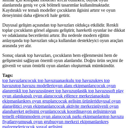
alanlarında geniş ve çok bölmeli tasarımlar kullanılmaktadır.
Kaydıraklı ve temalı modeller çocukların ilgisini artırır ve oyun
deneyimini daha eğlenceli hale getirir.
Duyusal gelişim açısından top havuzları oldukça etkilidir. Renkli
toplar çocukların görsel algısını geliştirir, hareketli oyunlar ise dikkat
ve odaklanma becerilerini artırır. Bu nedenle modern eğitim
anlayışında top havuzları sıkça kullanılan destekleyici oyun araçları
arasında yer alır.
Sonuç olarak top havuzları, çocukların hem eğlenmesini hem de
gelişmesini sağlayan önemli oyun alanlarıdır. Doğru ürün seçimi ile
güvenli ve uzun ömürlü oyun alanları oluşturmak mümkündür.
Tags:
top havuzları
çocuk top havuzu
anaokulu top havuzu
kreş top
havuzu
top havuzu modelleri
oyun alanı ekipmanları
çocuk oyun
alanı
renkli top havuzu
sünger top havuzu
plastik top havuzu
soft play
oyun alanı
kapalı oyun alanı
çocuk eğlence merkezi
anaokulu
ekipmanları
kreş oyun grupları
çocuk gelişim ürünleri
duyusal oyun
alanı
eğitici oyun ekipmanları
çocuk aktivite merkezi
güvenli oyun
alanı
hareket gelişimi oyunları
çocuk koordinasyon gelişimi
oyun
temelli eğitim
modern oyun alanı
çocuk parkı ekipmanları
top havuzu
fiyatları
yumuşak oyun grubu
oyun merkezi ekipmanları
kreş
malzemeleri
çocuk sosyal gelişimi