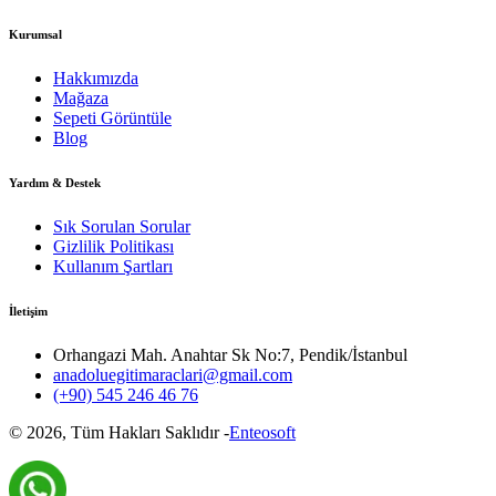
Kurumsal
Hakkımızda
Mağaza
Sepeti Görüntüle
Blog
Yardım & Destek
Sık Sorulan Sorular
Gizlilik Politikası
Kullanım Şartları
İletişim
Orhangazi Mah. Anahtar Sk No:7, Pendik/İstanbul
anadoluegitimaraclari@gmail.com
(+90) 545 246 46 76
©
2026
, Tüm Hakları Saklıdır -
Enteosoft