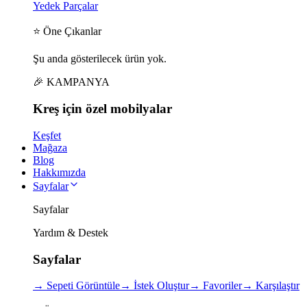
Yedek Parçalar
⭐ Öne Çıkanlar
Şu anda gösterilecek ürün yok.
🎉 KAMPANYA
Kreş için
özel
mobilyalar
Keşfet
Mağaza
Blog
Hakkımızda
Sayfalar
Sayfalar
Yardım & Destek
Sayfalar
→
Sepeti Görüntüle
→
İstek Oluştur
→
Favoriler
→
Karşılaştır