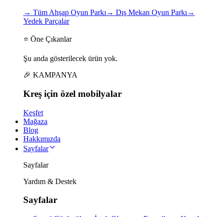
→
Tüm Ahşap Oyun Parkı
→
Dış Mekan Oyun Parkı
→
Yedek Parçalar
⭐ Öne Çıkanlar
Şu anda gösterilecek ürün yok.
🎉 KAMPANYA
Kreş için
özel
mobilyalar
Keşfet
Mağaza
Blog
Hakkımızda
Sayfalar
Sayfalar
Yardım & Destek
Sayfalar