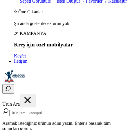
→
Sepeti Görüntüle
→
İstek Oluştur
→
Favoriler
→
Karşılaştır
⭐ Öne Çıkanlar
Şu anda gösterilecek ürün yok.
🎉 KAMPANYA
Kreş için
özel
mobilyalar
Keşfet
İletişim
Ürün Ara
Aramak istediğiniz ürünün adını yazın, Enter'a basarak tüm
sonuçları görün.