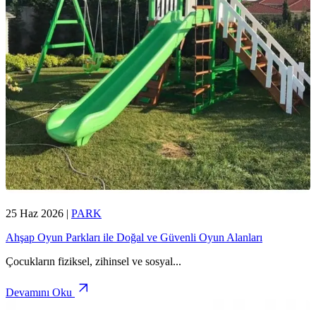
25 Haz 2026
|
PARK
Ahşap Oyun Parkları ile Doğal ve Güvenli Oyun Alanları
Çocukların fiziksel, zihinsel ve sosyal
...
Devamını Oku