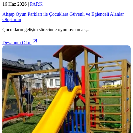
16 Haz 2026
|
PARK
Ahşap Oyun Parkları ile Çocuklara Güvenli ve Eğlenceli Alanlar
Oluşturun
Çocukların gelişim sürecinde oyun oynamak,
...
Devamını Oku