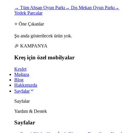
→
Tüm Ahşap Oyun Parkı
→
Dış Mekan Oyun Parkı
→
Yedek Parçalar
⭐ Öne Çıkanlar
Şu anda gösterilecek ürün yok.
🎉 KAMPANYA
Kreş için
özel
mobilyalar
Keşfet
Mağaza
Blog
Hakkımızda
Sayfalar
Sayfalar
Yardım & Destek
Sayfalar