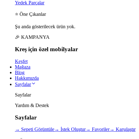
Yedek Parçalar
⭐ Öne Çıkanlar
Şu anda gösterilecek ürün yok.
🎉 KAMPANYA
Kreş için
özel
mobilyalar
Keşfet
Mağaza
Blog
Hakkımızda
Sayfalar
Sayfalar
Yardım & Destek
Sayfalar
→
Sepeti Görüntüle
→
İstek Oluştur
→
Favoriler
→
Karşılaştır