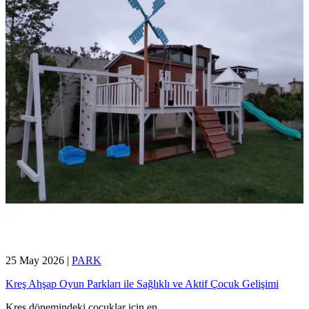
25 May 2026
|
PARK
Kreş Ahşap Oyun Parkları ile Sağlıklı ve Aktif Çocuk Gelişimi
Kreş dönemindeki çocuklar için en
...