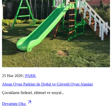
25 Haz 2026
|
PARK
Ahşap Oyun Parkları ile Doğal ve Güvenli Oyun Alanları
Çocukların fiziksel, zihinsel ve sosyal
...
Devamını Oku