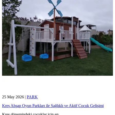
25 May 2026
|
PARK
Kreş Ahşap Oyun Parkları ile Sağlıklı ve Aktif Çocuk Gelişimi
Kreş dönemindeki çocuklar için en
...