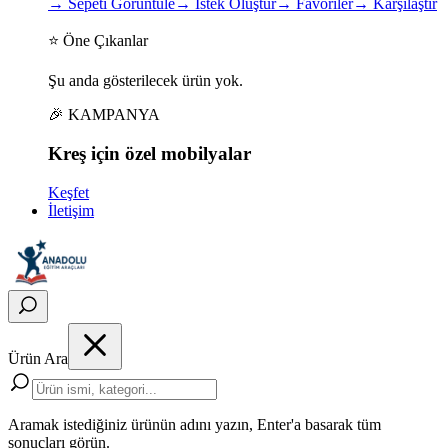
→
Sepeti Görüntüle
→
İstek Oluştur
→
Favoriler
→
Karşılaştır
⭐ Öne Çıkanlar
Şu anda gösterilecek ürün yok.
🎉 KAMPANYA
Kreş için
özel
mobilyalar
Keşfet
İletişim
Ürün Ara
Aramak istediğiniz ürünün adını yazın, Enter'a basarak tüm
sonuçları görün.