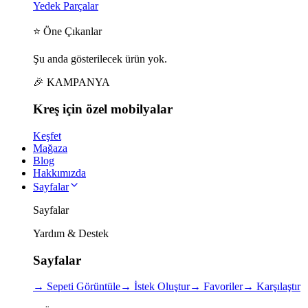
Yedek Parçalar
⭐ Öne Çıkanlar
Şu anda gösterilecek ürün yok.
🎉 KAMPANYA
Kreş için
özel
mobilyalar
Keşfet
Mağaza
Blog
Hakkımızda
Sayfalar
Sayfalar
Yardım & Destek
Sayfalar
→
Sepeti Görüntüle
→
İstek Oluştur
→
Favoriler
→
Karşılaştır