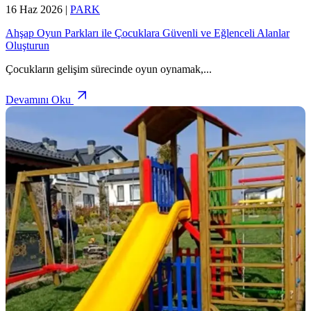
16 Haz 2026
|
PARK
Ahşap Oyun Parkları ile Çocuklara Güvenli ve Eğlenceli Alanlar
Oluşturun
Çocukların gelişim sürecinde oyun oynamak,
...
Devamını Oku