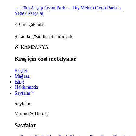
→
Tüm Ahşap Oyun Parkı
→
Dış Mekan Oyun Parkı
→
Yedek Parçalar
⭐ Öne Çıkanlar
Şu anda gösterilecek ürün yok.
🎉 KAMPANYA
Kreş için
özel
mobilyalar
Keşfet
Mağaza
Blog
Hakkımızda
Sayfalar
Sayfalar
Yardım & Destek
Sayfalar