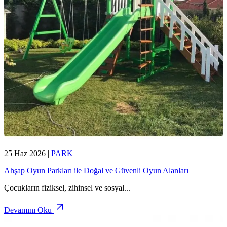
25 Haz 2026
|
PARK
Ahşap Oyun Parkları ile Doğal ve Güvenli Oyun Alanları
Çocukların fiziksel, zihinsel ve sosyal
...
Devamını Oku