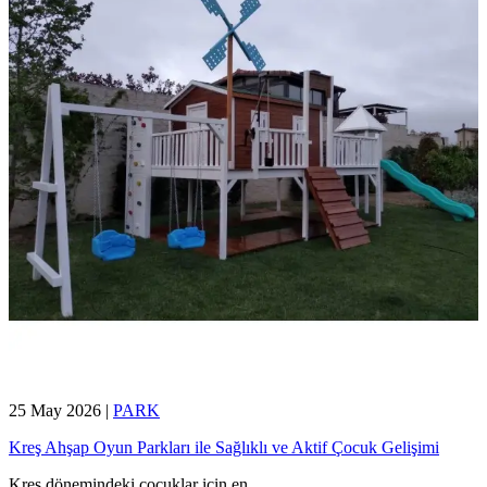
25 May 2026
|
PARK
Kreş Ahşap Oyun Parkları ile Sağlıklı ve Aktif Çocuk Gelişimi
Kreş dönemindeki çocuklar için en
...