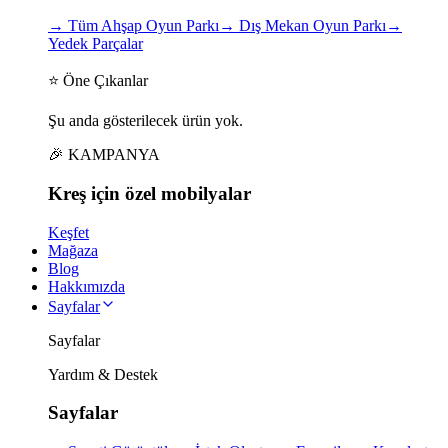
→
Tüm Ahşap Oyun Parkı
→
Dış Mekan Oyun Parkı
→
Yedek Parçalar
⭐ Öne Çıkanlar
Şu anda gösterilecek ürün yok.
🎉 KAMPANYA
Kreş için
özel
mobilyalar
Keşfet
Mağaza
Blog
Hakkımızda
Sayfalar
Sayfalar
Yardım & Destek
Sayfalar