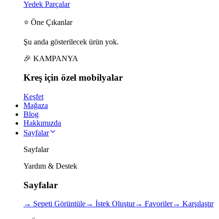
Yedek Parçalar
⭐ Öne Çıkanlar
Şu anda gösterilecek ürün yok.
🎉 KAMPANYA
Kreş için
özel
mobilyalar
Keşfet
Mağaza
Blog
Hakkımızda
Sayfalar
Sayfalar
Yardım & Destek
Sayfalar
→
Sepeti Görüntüle
→
İstek Oluştur
→
Favoriler
→
Karşılaştır