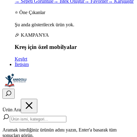
→
Sepeti Görüntüle
→
İstek Oluştur
→
Favoriler
→
Karşılaştır
⭐ Öne Çıkanlar
Şu anda gösterilecek ürün yok.
🎉 KAMPANYA
Kreş için
özel
mobilyalar
Keşfet
İletişim
Ürün Ara
Aramak istediğiniz ürünün adını yazın, Enter'a basarak tüm
sonuçları görün.