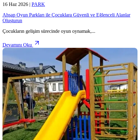
16 Haz 2026
|
PARK
Ahşap Oyun Parkları ile Çocuklara Güvenli ve Eğlenceli Alanlar
Oluşturun
Çocukların gelişim sürecinde oyun oynamak,
...
Devamını Oku