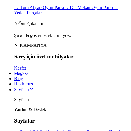
→
Tüm Ahşap Oyun Parkı
→
Dış Mekan Oyun Parkı
→
Yedek Parçalar
⭐ Öne Çıkanlar
Şu anda gösterilecek ürün yok.
🎉 KAMPANYA
Kreş için
özel
mobilyalar
Keşfet
Mağaza
Blog
Hakkımızda
Sayfalar
Sayfalar
Yardım & Destek
Sayfalar