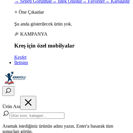
→
Sepeti Görüntüle
→
İstek Oluştur
→
Favoriler
→
Karşılaştır
⭐ Öne Çıkanlar
Şu anda gösterilecek ürün yok.
🎉 KAMPANYA
Kreş için
özel
mobilyalar
Keşfet
İletişim
Ürün Ara
Aramak istediğiniz ürünün adını yazın, Enter'a basarak tüm
sonuçları görün.