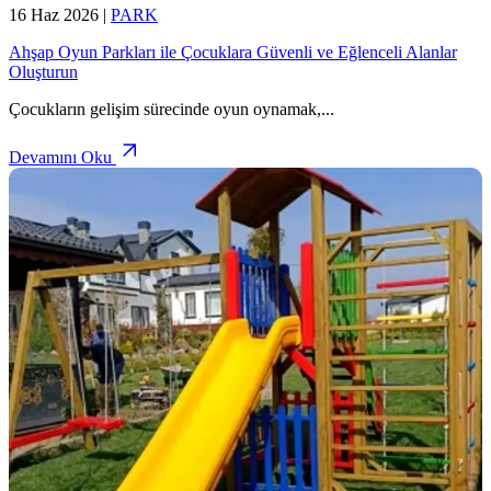
16 Haz 2026
|
PARK
Ahşap Oyun Parkları ile Çocuklara Güvenli ve Eğlenceli Alanlar
Oluşturun
Çocukların gelişim sürecinde oyun oynamak,
...
Devamını Oku