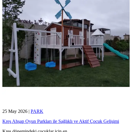
25 May 2026
|
PARK
Kreş Ahşap Oyun Parkları ile Sağlıklı ve Aktif Çocuk Gelişimi
Kreş dönemindeki çocuklar için en
...