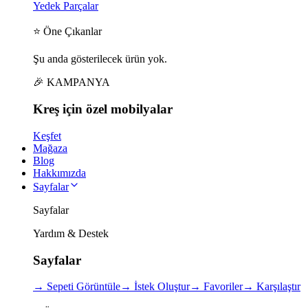
Yedek Parçalar
⭐ Öne Çıkanlar
Şu anda gösterilecek ürün yok.
🎉 KAMPANYA
Kreş için
özel
mobilyalar
Keşfet
Mağaza
Blog
Hakkımızda
Sayfalar
Sayfalar
Yardım & Destek
Sayfalar
→
Sepeti Görüntüle
→
İstek Oluştur
→
Favoriler
→
Karşılaştır