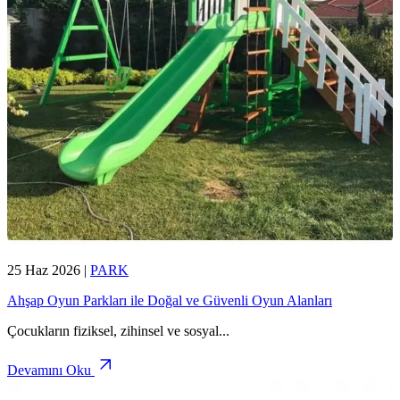
25 Haz 2026
|
PARK
Ahşap Oyun Parkları ile Doğal ve Güvenli Oyun Alanları
Çocukların fiziksel, zihinsel ve sosyal
...
Devamını Oku