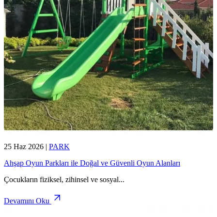
25 Haz 2026
|
PARK
Ahşap Oyun Parkları ile Doğal ve Güvenli Oyun Alanları
Çocukların fiziksel, zihinsel ve sosyal
...
Devamını Oku