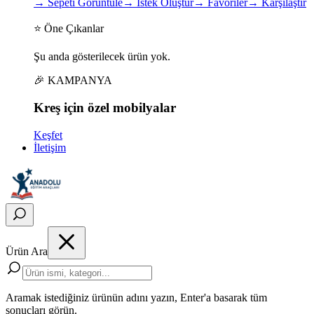
→
Sepeti Görüntüle
→
İstek Oluştur
→
Favoriler
→
Karşılaştır
⭐ Öne Çıkanlar
Şu anda gösterilecek ürün yok.
🎉 KAMPANYA
Kreş için
özel
mobilyalar
Keşfet
İletişim
Ürün Ara
Aramak istediğiniz ürünün adını yazın, Enter'a basarak tüm
sonuçları görün.