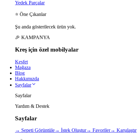
Yedek Parçalar
⭐ Öne Çıkanlar
Şu anda gösterilecek ürün yok.
🎉 KAMPANYA
Kreş için
özel
mobilyalar
Keşfet
Mağaza
Blog
Hakkımızda
Sayfalar
Sayfalar
Yardım & Destek
Sayfalar
→
Sepeti Görüntüle
→
İstek Oluştur
→
Favoriler
→
Karşılaştır