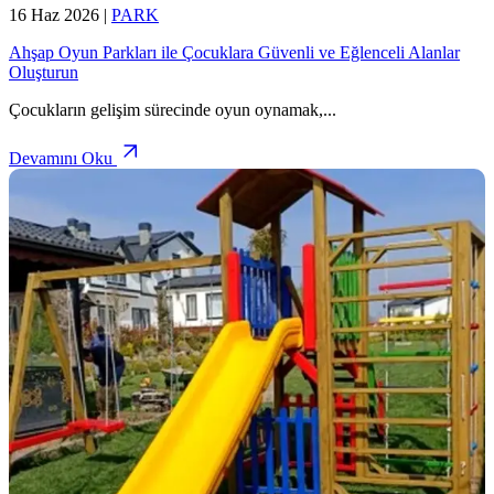
16 Haz 2026
|
PARK
Ahşap Oyun Parkları ile Çocuklara Güvenli ve Eğlenceli Alanlar
Oluşturun
Çocukların gelişim sürecinde oyun oynamak,
...
Devamını Oku