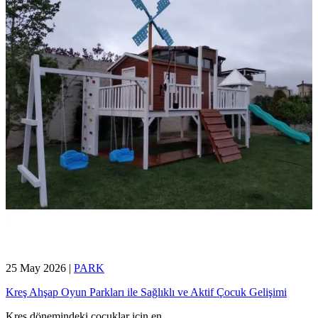
25 May 2026
|
PARK
Kreş Ahşap Oyun Parkları ile Sağlıklı ve Aktif Çocuk Gelişimi
Kreş dönemindeki çocuklar için en
...