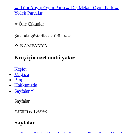
→
Tüm Ahşap Oyun Parkı
→
Dış Mekan Oyun Parkı
→
Yedek Parçalar
⭐ Öne Çıkanlar
Şu anda gösterilecek ürün yok.
🎉 KAMPANYA
Kreş için
özel
mobilyalar
Keşfet
Mağaza
Blog
Hakkımızda
Sayfalar
Sayfalar
Yardım & Destek
Sayfalar