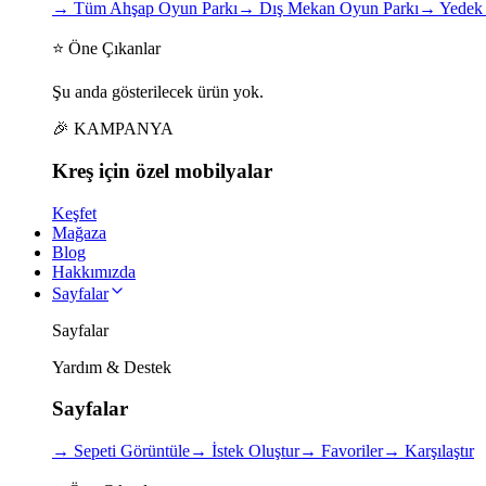
→
Tüm Ahşap Oyun Parkı
→
Dış Mekan Oyun Parkı
→
Yedek 
⭐ Öne Çıkanlar
Şu anda gösterilecek ürün yok.
🎉 KAMPANYA
Kreş için
özel
mobilyalar
Keşfet
Mağaza
Blog
Hakkımızda
Sayfalar
Sayfalar
Yardım & Destek
Sayfalar
→
Sepeti Görüntüle
→
İstek Oluştur
→
Favoriler
→
Karşılaştır