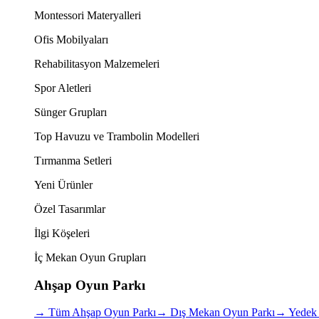
Montessori Materyalleri
Ofis Mobilyaları
Rehabilitasyon Malzemeleri
Spor Aletleri
Sünger Grupları
Top Havuzu ve Trambolin Modelleri
Tırmanma Setleri
Yeni Ürünler
Özel Tasarımlar
İlgi Köşeleri
İç Mekan Oyun Grupları
Ahşap Oyun Parkı
→
Tüm Ahşap Oyun Parkı
→
Dış Mekan Oyun Parkı
→
Yedek 