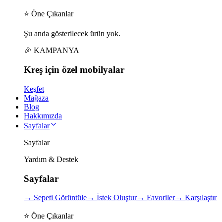
⭐ Öne Çıkanlar
Şu anda gösterilecek ürün yok.
🎉 KAMPANYA
Kreş için
özel
mobilyalar
Keşfet
Mağaza
Blog
Hakkımızda
Sayfalar
Sayfalar
Yardım & Destek
Sayfalar
→
Sepeti Görüntüle
→
İstek Oluştur
→
Favoriler
→
Karşılaştır
⭐ Öne Çıkanlar