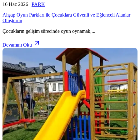
16 Haz 2026
|
PARK
Ahşap Oyun Parkları ile Çocuklara Güvenli ve Eğlenceli Alanlar
Oluşturun
Çocukların gelişim sürecinde oyun oynamak,
...
Devamını Oku