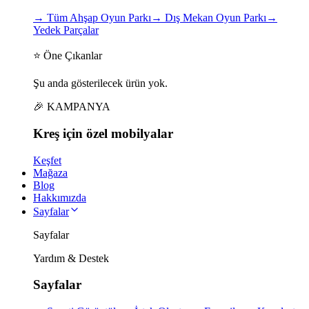
→
Tüm Ahşap Oyun Parkı
→
Dış Mekan Oyun Parkı
→
Yedek Parçalar
⭐ Öne Çıkanlar
Şu anda gösterilecek ürün yok.
🎉 KAMPANYA
Kreş için
özel
mobilyalar
Keşfet
Mağaza
Blog
Hakkımızda
Sayfalar
Sayfalar
Yardım & Destek
Sayfalar