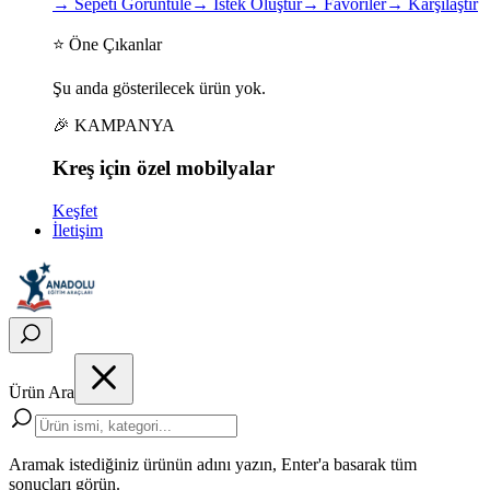
→
Sepeti Görüntüle
→
İstek Oluştur
→
Favoriler
→
Karşılaştır
⭐ Öne Çıkanlar
Şu anda gösterilecek ürün yok.
🎉 KAMPANYA
Kreş için
özel
mobilyalar
Keşfet
İletişim
Ürün Ara
Aramak istediğiniz ürünün adını yazın, Enter'a basarak tüm
sonuçları görün.