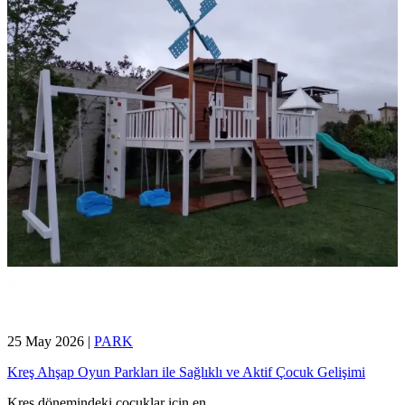
25 May 2026
|
PARK
Kreş Ahşap Oyun Parkları ile Sağlıklı ve Aktif Çocuk Gelişimi
Kreş dönemindeki çocuklar için en
...