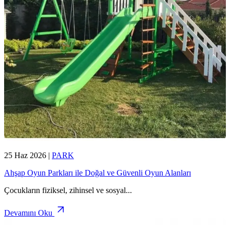
25 Haz 2026
|
PARK
Ahşap Oyun Parkları ile Doğal ve Güvenli Oyun Alanları
Çocukların fiziksel, zihinsel ve sosyal
...
Devamını Oku