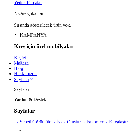
Yedek Parçalar
⭐ Öne Çıkanlar
Şu anda gösterilecek ürün yok.
🎉 KAMPANYA
Kreş için
özel
mobilyalar
Keşfet
Mağaza
Blog
Hakkımızda
Sayfalar
Sayfalar
Yardım & Destek
Sayfalar
→
Sepeti Görüntüle
→
İstek Oluştur
→
Favoriler
→
Karşılaştır