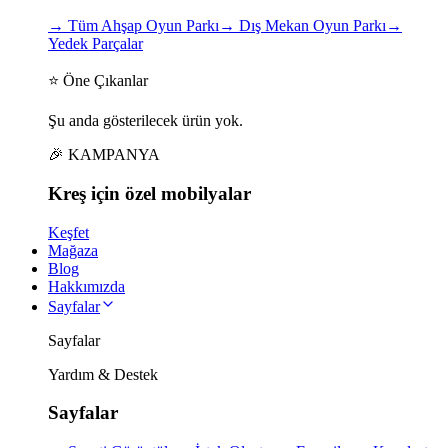
→
Tüm Ahşap Oyun Parkı
→
Dış Mekan Oyun Parkı
→
Yedek Parçalar
⭐ Öne Çıkanlar
Şu anda gösterilecek ürün yok.
🎉 KAMPANYA
Kreş için
özel
mobilyalar
Keşfet
Mağaza
Blog
Hakkımızda
Sayfalar
Sayfalar
Yardım & Destek
Sayfalar