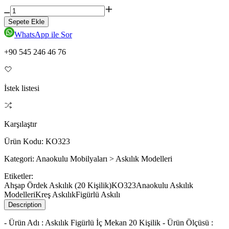
Sepete Ekle
WhatsApp ile Sor
+90 545 246 46 76
İstek listesi
Karşılaştır
Ürün Kodu:
KO323
Kategori:
Anaokulu Mobilyaları > Askılık Modelleri
Etiketler:
Ahşap Ördek Askılık (20 Kişilik)
KO323
Anaokulu Askılık
Modelleri
Kreş Askılık
Figürlü Askılı
Description
- Ürün Adı : Askılık Figürlü İç Mekan 20 Kişilik - Ürün Ölçüsü :