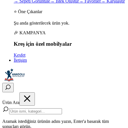
→
Sepeti Görüntüle
→
İstek Oluştur
→
Favoriler
→
Karşılaştır
⭐ Öne Çıkanlar
Şu anda gösterilecek ürün yok.
🎉 KAMPANYA
Kreş için
özel
mobilyalar
Keşfet
İletişim
Ürün Ara
Aramak istediğiniz ürünün adını yazın, Enter'a basarak tüm
sonuçları görün.