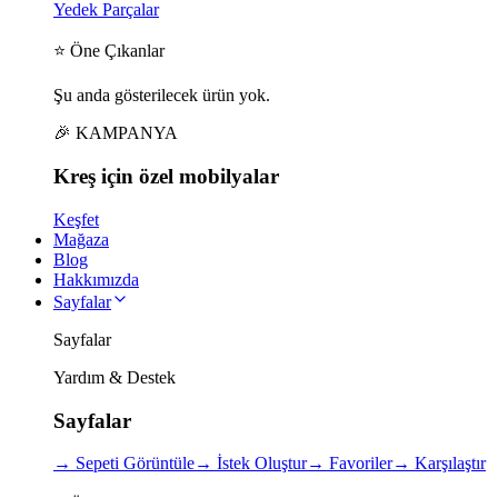
Yedek Parçalar
⭐ Öne Çıkanlar
Şu anda gösterilecek ürün yok.
🎉 KAMPANYA
Kreş için
özel
mobilyalar
Keşfet
Mağaza
Blog
Hakkımızda
Sayfalar
Sayfalar
Yardım & Destek
Sayfalar
→
Sepeti Görüntüle
→
İstek Oluştur
→
Favoriler
→
Karşılaştır