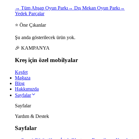
→
Tüm Ahşap Oyun Parkı
→
Dış Mekan Oyun Parkı
→
Yedek Parçalar
⭐ Öne Çıkanlar
Şu anda gösterilecek ürün yok.
🎉 KAMPANYA
Kreş için
özel
mobilyalar
Keşfet
Mağaza
Blog
Hakkımızda
Sayfalar
Sayfalar
Yardım & Destek
Sayfalar