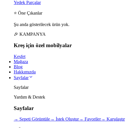
Yedek Parçalar
⭐ Öne Çıkanlar
Şu anda gösterilecek ürün yok.
🎉 KAMPANYA
Kreş için
özel
mobilyalar
Keşfet
Mağaza
Blog
Hakkımızda
Sayfalar
Sayfalar
Yardım & Destek
Sayfalar
→
Sepeti Görüntüle
→
İstek Oluştur
→
Favoriler
→
Karşılaştır