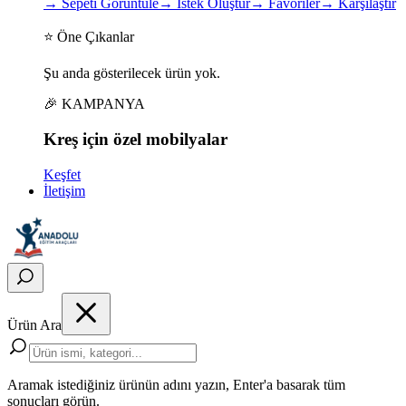
→
Sepeti Görüntüle
→
İstek Oluştur
→
Favoriler
→
Karşılaştır
⭐ Öne Çıkanlar
Şu anda gösterilecek ürün yok.
🎉 KAMPANYA
Kreş için
özel
mobilyalar
Keşfet
İletişim
Ürün Ara
Aramak istediğiniz ürünün adını yazın, Enter'a basarak tüm
sonuçları görün.