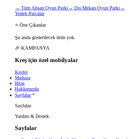
→
Tüm Ahşap Oyun Parkı
→
Dış Mekan Oyun Parkı
→
Yedek Parçalar
⭐ Öne Çıkanlar
Şu anda gösterilecek ürün yok.
🎉 KAMPANYA
Kreş için
özel
mobilyalar
Keşfet
Mağaza
Blog
Hakkımızda
Sayfalar
Sayfalar
Yardım & Destek
Sayfalar