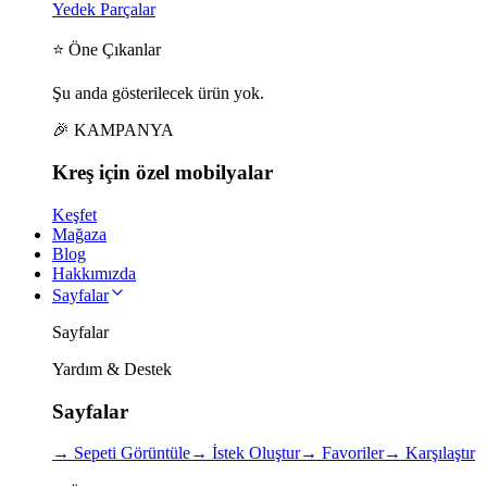
Yedek Parçalar
⭐ Öne Çıkanlar
Şu anda gösterilecek ürün yok.
🎉 KAMPANYA
Kreş için
özel
mobilyalar
Keşfet
Mağaza
Blog
Hakkımızda
Sayfalar
Sayfalar
Yardım & Destek
Sayfalar
→
Sepeti Görüntüle
→
İstek Oluştur
→
Favoriler
→
Karşılaştır