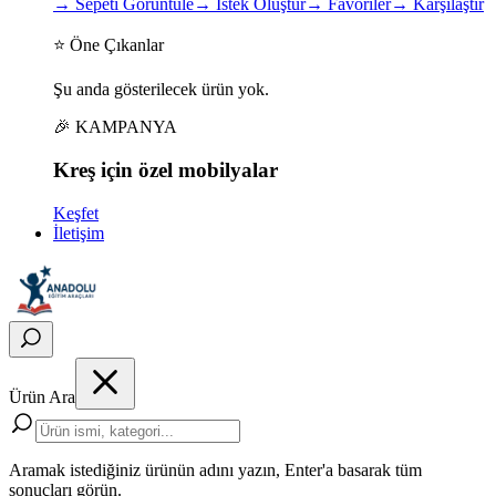
→
Sepeti Görüntüle
→
İstek Oluştur
→
Favoriler
→
Karşılaştır
⭐ Öne Çıkanlar
Şu anda gösterilecek ürün yok.
🎉 KAMPANYA
Kreş için
özel
mobilyalar
Keşfet
İletişim
Ürün Ara
Aramak istediğiniz ürünün adını yazın, Enter'a basarak tüm
sonuçları görün.