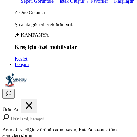
→
Sepeti Görüntüle
→
İstek Oluştur
→
Favoriler
→
Karşılaştır
⭐ Öne Çıkanlar
Şu anda gösterilecek ürün yok.
🎉 KAMPANYA
Kreş için
özel
mobilyalar
Keşfet
İletişim
Ürün Ara
Aramak istediğiniz ürünün adını yazın, Enter'a basarak tüm
sonuçları görün.