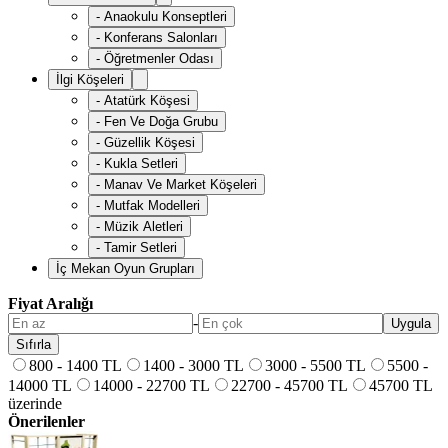
-
Anaokulu Konseptleri
-
Konferans Salonları
-
Öğretmenler Odası
İlgi Köşeleri
-
Atatürk Köşesi
-
Fen Ve Doğa Grubu
-
Güzellik Köşesi
-
Kukla Setleri
-
Manav Ve Market Köşeleri
-
Mutfak Modelleri
-
Müzik Aletleri
-
Tamir Setleri
İç Mekan Oyun Grupları
Fiyat Aralığı
-
Uygula
Sıfırla
800 - 1400 TL
1400 - 3000 TL
3000 - 5500 TL
5500 -
14000 TL
14000 - 22700 TL
22700 - 45700 TL
45700 TL
üzerinde
Önerilenler