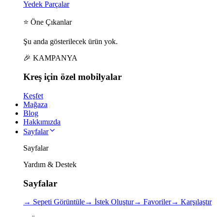
Yedek Parçalar
⭐ Öne Çıkanlar
Şu anda gösterilecek ürün yok.
🎉 KAMPANYA
Kreş için
özel
mobilyalar
Keşfet
Mağaza
Blog
Hakkımızda
Sayfalar
Sayfalar
Yardım & Destek
Sayfalar
→
Sepeti Görüntüle
→
İstek Oluştur
→
Favoriler
→
Karşılaştır