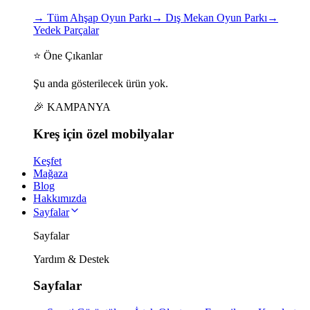
→
Tüm Ahşap Oyun Parkı
→
Dış Mekan Oyun Parkı
→
Yedek Parçalar
⭐ Öne Çıkanlar
Şu anda gösterilecek ürün yok.
🎉 KAMPANYA
Kreş için
özel
mobilyalar
Keşfet
Mağaza
Blog
Hakkımızda
Sayfalar
Sayfalar
Yardım & Destek
Sayfalar