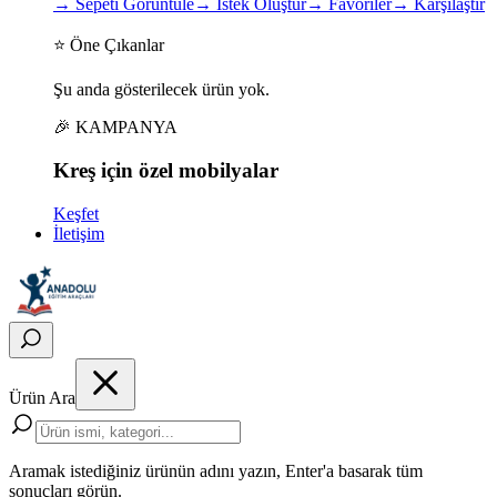
→
Sepeti Görüntüle
→
İstek Oluştur
→
Favoriler
→
Karşılaştır
⭐ Öne Çıkanlar
Şu anda gösterilecek ürün yok.
🎉 KAMPANYA
Kreş için
özel
mobilyalar
Keşfet
İletişim
Ürün Ara
Aramak istediğiniz ürünün adını yazın, Enter'a basarak tüm
sonuçları görün.