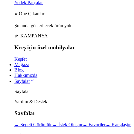
Yedek Parçalar
⭐ Öne Çıkanlar
Şu anda gösterilecek ürün yok.
🎉 KAMPANYA
Kreş için
özel
mobilyalar
Keşfet
Mağaza
Blog
Hakkımızda
Sayfalar
Sayfalar
Yardım & Destek
Sayfalar
→
Sepeti Görüntüle
→
İstek Oluştur
→
Favoriler
→
Karşılaştır