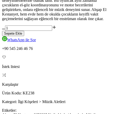
deneyimlemelerine olanak tanır. Bu oyuncak aynı zamanda
çocukların el-göz koordinasyonunu ve motor becerilerini
geliştirirken, onlara eğlenceli bir müzik deneyimi sunar. Ahşap El
Kestanyet, hem evde hem de okulda çocukların keyifli vakit
geçirmelerini sağlayan eğlenceli bir enstrüman olarak öne çıkar.
Sepete Ekle
WhatsApp ile Sor
+90 545 246 46 76
İstek listesi
Karşılaştır
Ürün Kodu:
KE238
Kategori:
İlgi Köşeleri > Müzik Aletleri
Etiketler: