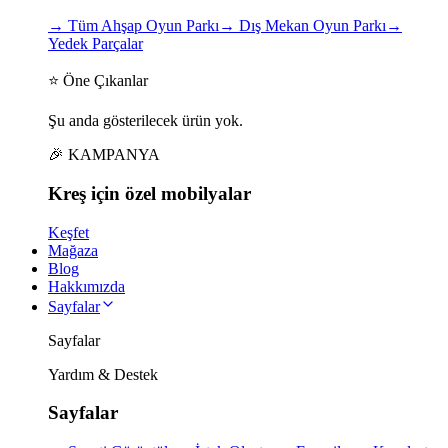
→
Tüm Ahşap Oyun Parkı
→
Dış Mekan Oyun Parkı
→
Yedek Parçalar
⭐ Öne Çıkanlar
Şu anda gösterilecek ürün yok.
🎉 KAMPANYA
Kreş için
özel
mobilyalar
Keşfet
Mağaza
Blog
Hakkımızda
Sayfalar
Sayfalar
Yardım & Destek
Sayfalar