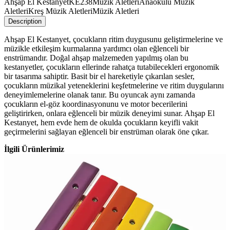
Ahşap El Kestanyet
KE238
Müzik Aletleri
Anaokulu Müzik
Aletleri
Kreş Müzik Aletleri
Müzik Aletleri
Description
Ahşap El Kestanyet, çocukların ritim duygusunu geliştirmelerine ve
müzikle etkileşim kurmalarına yardımcı olan eğlenceli bir
enstrümandır. Doğal ahşap malzemeden yapılmış olan bu
kestanyetler, çocukların ellerinde rahatça tutabilecekleri ergonomik
bir tasarıma sahiptir. Basit bir el hareketiyle çıkarılan sesler,
çocukların müzikal yeteneklerini keşfetmelerine ve ritim duygularını
deneyimlemelerine olanak tanır. Bu oyuncak aynı zamanda
çocukların el-göz koordinasyonunu ve motor becerilerini
geliştirirken, onlara eğlenceli bir müzik deneyimi sunar. Ahşap El
Kestanyet, hem evde hem de okulda çocukların keyifli vakit
geçirmelerini sağlayan eğlenceli bir enstrüman olarak öne çıkar.
İlgili Ürünlerimiz