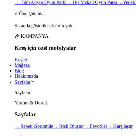
→
Tüm Ahşap Oyun Parkı
→
Dış Mekan Oyun Parkı
→
Yedek 
⭐ Öne Çıkanlar
Şu anda gösterilecek ürün yok.
🎉 KAMPANYA
Kreş için
özel
mobilyalar
Keşfet
Mağaza
Blog
Hakkımızda
Sayfalar
Sayfalar
Yardım & Destek
Sayfalar
→
Sepeti Görüntüle
→
İstek Oluştur
→
Favoriler
→
Karşılaştır