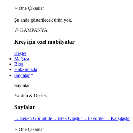
⭐ Öne Çıkanlar
Şu anda gösterilecek ürün yok.
🎉 KAMPANYA
Kreş için
özel
mobilyalar
Keşfet
Mağaza
Blog
Hakkımızda
Sayfalar
Sayfalar
Yardım & Destek
Sayfalar
→
Sepeti Görüntüle
→
İstek Oluştur
→
Favoriler
→
Karşılaştır
⭐ Öne Çıkanlar