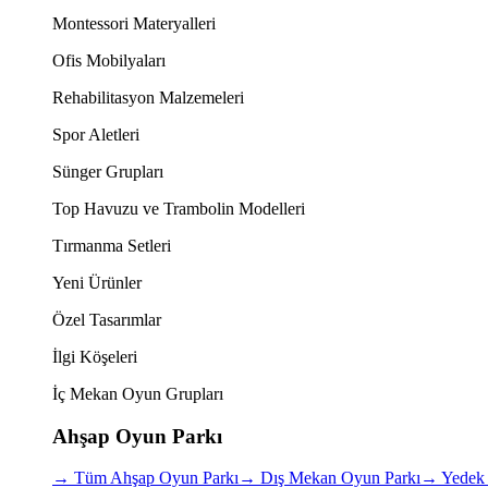
Montessori Materyalleri
Ofis Mobilyaları
Rehabilitasyon Malzemeleri
Spor Aletleri
Sünger Grupları
Top Havuzu ve Trambolin Modelleri
Tırmanma Setleri
Yeni Ürünler
Özel Tasarımlar
İlgi Köşeleri
İç Mekan Oyun Grupları
Ahşap Oyun Parkı
→
Tüm Ahşap Oyun Parkı
→
Dış Mekan Oyun Parkı
→
Yedek 