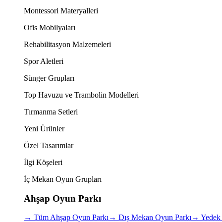
Montessori Materyalleri
Ofis Mobilyaları
Rehabilitasyon Malzemeleri
Spor Aletleri
Sünger Grupları
Top Havuzu ve Trambolin Modelleri
Tırmanma Setleri
Yeni Ürünler
Özel Tasarımlar
İlgi Köşeleri
İç Mekan Oyun Grupları
Ahşap Oyun Parkı
→
Tüm Ahşap Oyun Parkı
→
Dış Mekan Oyun Parkı
→
Yedek 