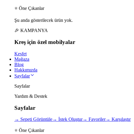
⭐ Öne Çıkanlar
Şu anda gösterilecek ürün yok.
🎉 KAMPANYA
Kreş için
özel
mobilyalar
Keşfet
Mağaza
Blog
Hakkımızda
Sayfalar
Sayfalar
Yardım & Destek
Sayfalar
→
Sepeti Görüntüle
→
İstek Oluştur
→
Favoriler
→
Karşılaştır
⭐ Öne Çıkanlar