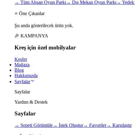
→
Tüm Ahşap Oyun Parkı
→
Dış Mekan Oyun Parkı
→
Yedek 
⭐ Öne Çıkanlar
Şu anda gösterilecek ürün yok.
🎉 KAMPANYA
Kreş için
özel
mobilyalar
Keşfet
Mağaza
Blog
Hakkımızda
Sayfalar
Sayfalar
Yardım & Destek
Sayfalar
→
Sepeti Görüntüle
→
İstek Oluştur
→
Favoriler
→
Karşılaştır