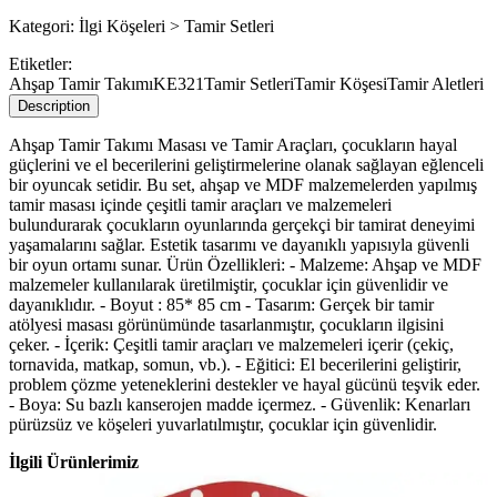
Kategori:
İlgi Köşeleri > Tamir Setleri
Etiketler:
Ahşap Tamir Takımı
KE321
Tamir Setleri
Tamir Köşesi
Tamir Aletleri
Description
Ahşap Tamir Takımı Masası ve Tamir Araçları, çocukların hayal
güçlerini ve el becerilerini geliştirmelerine olanak sağlayan eğlenceli
bir oyuncak setidir. Bu set, ahşap ve MDF malzemelerden yapılmış
tamir masası içinde çeşitli tamir araçları ve malzemeleri
bulundurarak çocukların oyunlarında gerçekçi bir tamirat deneyimi
yaşamalarını sağlar. Estetik tasarımı ve dayanıklı yapısıyla güvenli
bir oyun ortamı sunar. Ürün Özellikleri: - Malzeme: Ahşap ve MDF
malzemeler kullanılarak üretilmiştir, çocuklar için güvenlidir ve
dayanıklıdır. - Boyut : 85* 85 cm - Tasarım: Gerçek bir tamir
atölyesi masası görünümünde tasarlanmıştır, çocukların ilgisini
çeker. - İçerik: Çeşitli tamir araçları ve malzemeleri içerir (çekiç,
tornavida, matkap, somun, vb.). - Eğitici: El becerilerini geliştirir,
problem çözme yeteneklerini destekler ve hayal gücünü teşvik eder.
- Boya: Su bazlı kanserojen madde içermez. - Güvenlik: Kenarları
pürüzsüz ve köşeleri yuvarlatılmıştır, çocuklar için güvenlidir.
İlgili Ürünlerimiz