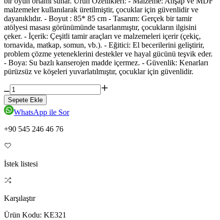
bir oyun ortamı sunar. Ürün Özellikleri: - Malzeme: Ahşap ve MDF
malzemeler kullanılarak üretilmiştir, çocuklar için güvenlidir ve
dayanıklıdır. - Boyut : 85* 85 cm - Tasarım: Gerçek bir tamir
atölyesi masası görünümünde tasarlanmıştır, çocukların ilgisini
çeker. - İçerik: Çeşitli tamir araçları ve malzemeleri içerir (çekiç,
tornavida, matkap, somun, vb.). - Eğitici: El becerilerini geliştirir,
problem çözme yeteneklerini destekler ve hayal gücünü teşvik eder.
- Boya: Su bazlı kanserojen madde içermez. - Güvenlik: Kenarları
pürüzsüz ve köşeleri yuvarlatılmıştır, çocuklar için güvenlidir.
Sepete Ekle
WhatsApp ile Sor
+90 545 246 46 76
İstek listesi
Karşılaştır
Ürün Kodu:
KE321