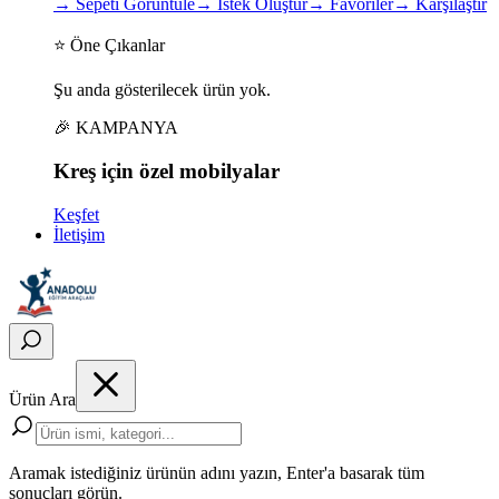
→
Sepeti Görüntüle
→
İstek Oluştur
→
Favoriler
→
Karşılaştır
⭐ Öne Çıkanlar
Şu anda gösterilecek ürün yok.
🎉 KAMPANYA
Kreş için
özel
mobilyalar
Keşfet
İletişim
Ürün Ara
Aramak istediğiniz ürünün adını yazın, Enter'a basarak tüm
sonuçları görün.