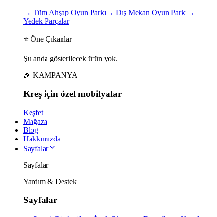
→
Tüm Ahşap Oyun Parkı
→
Dış Mekan Oyun Parkı
→
Yedek Parçalar
⭐ Öne Çıkanlar
Şu anda gösterilecek ürün yok.
🎉 KAMPANYA
Kreş için
özel
mobilyalar
Keşfet
Mağaza
Blog
Hakkımızda
Sayfalar
Sayfalar
Yardım & Destek
Sayfalar