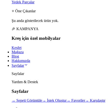
Yedek Parçalar
⭐ Öne Çıkanlar
Şu anda gösterilecek ürün yok.
🎉 KAMPANYA
Kreş için
özel
mobilyalar
Keşfet
Mağaza
Blog
Hakkımızda
Sayfalar
Sayfalar
Yardım & Destek
Sayfalar
→
Sepeti Görüntüle
→
İstek Oluştur
→
Favoriler
→
Karşılaştır