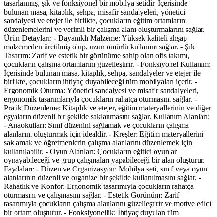
tasarlanmış, şık ve fonksiyonel bir mobilya setidir. İçerisinde
bulunan masa, kitaplık, sehpa, misafir sandalyeleri, yönetici
sandalyesi ve etejer ile birlikte, çocukların eğitim ortamlarını
düzenlemelerini ve verimli bir çalışma alanı oluşturmalarını sağlar.
Ürün Detayları: - Dayanıklı Malzeme: Yüksek kaliteli ahşap
malzemeden üretilmiş olup, uzun ömürlü kullanım sağlar. - Şık
Tasarım: Zarif ve estetik bir görünüme sahip olan ofis takımı,
çocukların çalışma ortamlarını güzelleştirir. - Fonksiyonel Kullanım:
İçerisinde bulunan masa, kitaplık, sehpa, sandalyeler ve etejer ile
birlikte, çocukların ihtiyaç duyabileceği tüm mobilyaları içerir. -
Ergonomik Oturma: Yönetici sandalyesi ve misafir sandalyeleri,
ergonomik tasarımlarıyla çocukların rahatça oturmasını sağlar. -
Pratik Düzenleme: Kitaplık ve etejer, eğitim materyallerinin ve diğer
eşyaların düzenli bir şekilde saklanmasını sağlar. Kullanım Alanları:
- Anaokulları: Sınıf düzenini sağlamak ve çocukların çalışma
alanlarını oluşturmak için idealdir. - Kreşler: Eğitim materyallerini
saklamak ve öğretmenlerin çalışma alanlarını düzenlemek için
kullanılabilir. - Oyun Alanları: Çocukların eğitici oyunlar
oynayabileceği ve grup çalışmaları yapabileceği bir alan oluşturur.
Faydaları: - Düzen ve Organizasyon: Mobilya seti, sınıf veya oyun
alanlarının düzenli ve organize bir şekilde kullanılmasını sağlar. -
Rahatlık ve Konfor: Ergonomik tasarımıyla çocukların rahatça
oturmasını ve çalışmasını sağlar. - Estetik Görünüm: Zarif
tasarımıyla çocukların çalışma alanlarını güzelleştirir ve motive edici
bir ortam oluşturur. - Fonksiyonellik: İhtiyaç duyulan tüm