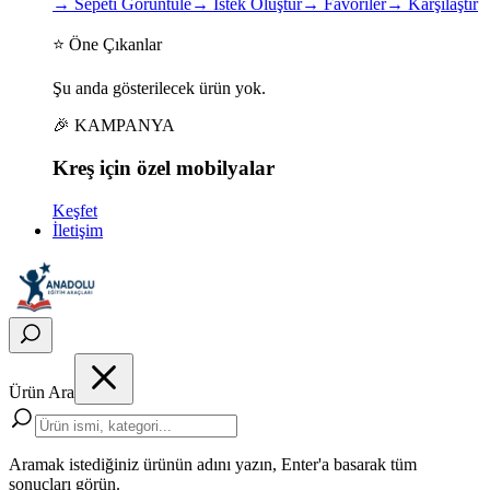
→
Sepeti Görüntüle
→
İstek Oluştur
→
Favoriler
→
Karşılaştır
⭐ Öne Çıkanlar
Şu anda gösterilecek ürün yok.
🎉 KAMPANYA
Kreş için
özel
mobilyalar
Keşfet
İletişim
Ürün Ara
Aramak istediğiniz ürünün adını yazın, Enter'a basarak tüm
sonuçları görün.