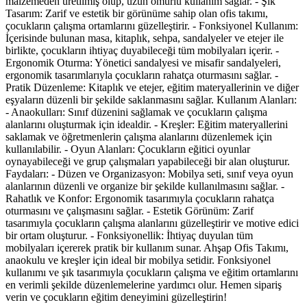
malzemeden üretilmiş olup, uzun ömürlü kullanım sağlar. - Şık
Tasarım: Zarif ve estetik bir görünüme sahip olan ofis takımı,
çocukların çalışma ortamlarını güzelleştirir. - Fonksiyonel Kullanım:
İçerisinde bulunan masa, kitaplık, sehpa, sandalyeler ve etejer ile
birlikte, çocukların ihtiyaç duyabileceği tüm mobilyaları içerir. -
Ergonomik Oturma: Yönetici sandalyesi ve misafir sandalyeleri,
ergonomik tasarımlarıyla çocukların rahatça oturmasını sağlar. -
Pratik Düzenleme: Kitaplık ve etejer, eğitim materyallerinin ve diğer
eşyaların düzenli bir şekilde saklanmasını sağlar. Kullanım Alanları:
- Anaokulları: Sınıf düzenini sağlamak ve çocukların çalışma
alanlarını oluşturmak için idealdir. - Kreşler: Eğitim materyallerini
saklamak ve öğretmenlerin çalışma alanlarını düzenlemek için
kullanılabilir. - Oyun Alanları: Çocukların eğitici oyunlar
oynayabileceği ve grup çalışmaları yapabileceği bir alan oluşturur.
Faydaları: - Düzen ve Organizasyon: Mobilya seti, sınıf veya oyun
alanlarının düzenli ve organize bir şekilde kullanılmasını sağlar. -
Rahatlık ve Konfor: Ergonomik tasarımıyla çocukların rahatça
oturmasını ve çalışmasını sağlar. - Estetik Görünüm: Zarif
tasarımıyla çocukların çalışma alanlarını güzelleştirir ve motive edici
bir ortam oluşturur. - Fonksiyonellik: İhtiyaç duyulan tüm
mobilyaları içererek pratik bir kullanım sunar. Ahşap Ofis Takımı,
anaokulu ve kreşler için ideal bir mobilya setidir. Fonksiyonel
kullanımı ve şık tasarımıyla çocukların çalışma ve eğitim ortamlarını
en verimli şekilde düzenlemelerine yardımcı olur. Hemen sipariş
verin ve çocukların eğitim deneyimini güzelleştirin!