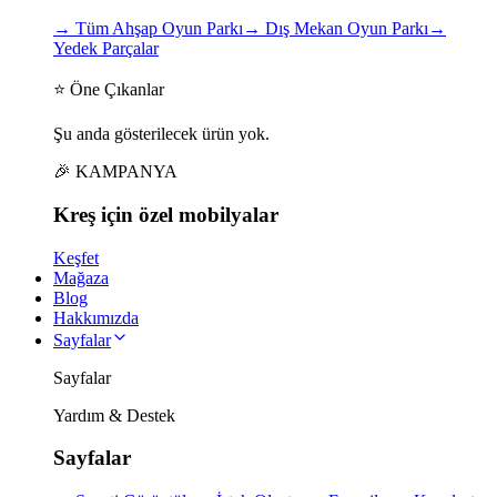
→
Tüm Ahşap Oyun Parkı
→
Dış Mekan Oyun Parkı
→
Yedek Parçalar
⭐ Öne Çıkanlar
Şu anda gösterilecek ürün yok.
🎉 KAMPANYA
Kreş için
özel
mobilyalar
Keşfet
Mağaza
Blog
Hakkımızda
Sayfalar
Sayfalar
Yardım & Destek
Sayfalar