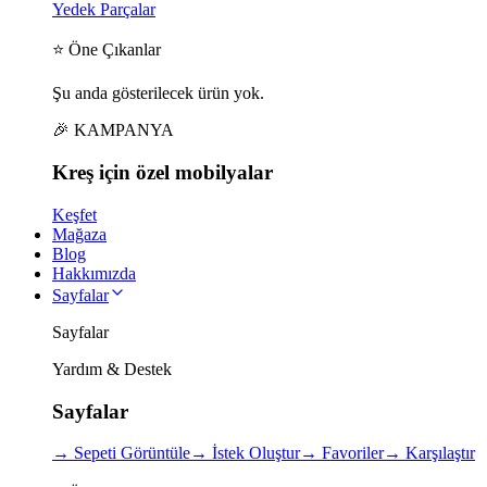
Yedek Parçalar
⭐ Öne Çıkanlar
Şu anda gösterilecek ürün yok.
🎉 KAMPANYA
Kreş için
özel
mobilyalar
Keşfet
Mağaza
Blog
Hakkımızda
Sayfalar
Sayfalar
Yardım & Destek
Sayfalar
→
Sepeti Görüntüle
→
İstek Oluştur
→
Favoriler
→
Karşılaştır