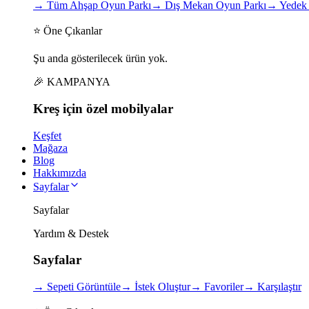
→
Tüm Ahşap Oyun Parkı
→
Dış Mekan Oyun Parkı
→
Yedek 
⭐ Öne Çıkanlar
Şu anda gösterilecek ürün yok.
🎉 KAMPANYA
Kreş için
özel
mobilyalar
Keşfet
Mağaza
Blog
Hakkımızda
Sayfalar
Sayfalar
Yardım & Destek
Sayfalar
→
Sepeti Görüntüle
→
İstek Oluştur
→
Favoriler
→
Karşılaştır