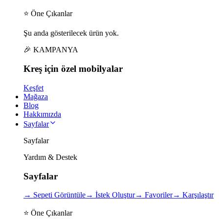
⭐ Öne Çıkanlar
Şu anda gösterilecek ürün yok.
🎉 KAMPANYA
Kreş için
özel
mobilyalar
Keşfet
Mağaza
Blog
Hakkımızda
Sayfalar
Sayfalar
Yardım & Destek
Sayfalar
→
Sepeti Görüntüle
→
İstek Oluştur
→
Favoriler
→
Karşılaştır
⭐ Öne Çıkanlar