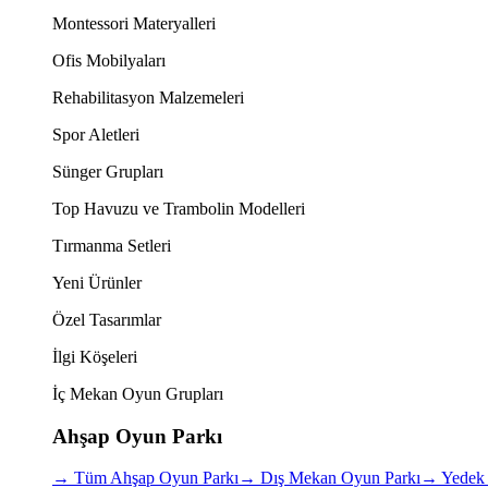
Montessori Materyalleri
Ofis Mobilyaları
Rehabilitasyon Malzemeleri
Spor Aletleri
Sünger Grupları
Top Havuzu ve Trambolin Modelleri
Tırmanma Setleri
Yeni Ürünler
Özel Tasarımlar
İlgi Köşeleri
İç Mekan Oyun Grupları
Ahşap Oyun Parkı
→
Tüm Ahşap Oyun Parkı
→
Dış Mekan Oyun Parkı
→
Yedek 