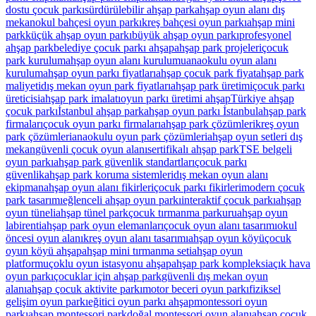
dostu çocuk parkı
sürdürülebilir ahşap park
ahşap oyun alanı dış
mekan
okul bahçesi oyun parkı
kreş bahçesi oyun parkı
ahşap mini
park
küçük ahşap oyun parkı
büyük ahşap oyun parkı
profesyonel
ahşap park
belediye çocuk parkı ahşap
ahşap park projeleri
çocuk
park kurulum
ahşap oyun alanı kurulumu
anaokulu oyun alanı
kurulum
ahşap oyun parkı fiyatları
ahşap çocuk park fiyat
ahşap park
maliyeti
dış mekan oyun park fiyatları
ahşap park üretimi
çocuk parkı
üreticisi
ahşap park imalatı
oyun parkı üretimi ahşap
Türkiye ahşap
çocuk parkı
İstanbul ahşap park
ahşap oyun parkı İstanbul
ahşap park
firmaları
çocuk oyun parkı firmaları
ahşap park çözümleri
kreş oyun
park çözümleri
anaokulu oyun park çözümleri
ahşap oyun setleri dış
mekan
güvenli çocuk oyun alanı
sertifikalı ahşap park
TSE belgeli
oyun parkı
ahşap park güvenlik standartları
çocuk parkı
güvenlik
ahşap park koruma sistemleri
dış mekan oyun alanı
ekipman
ahşap oyun alanı fikirleri
çocuk parkı fikirleri
modern çocuk
park tasarımı
eğlenceli ahşap oyun parkı
interaktif çocuk parkı
ahşap
oyun tüneli
ahşap tünel park
çocuk tırmanma parkuru
ahşap oyun
labirenti
ahşap park oyun elemanları
çocuk oyun alanı tasarımı
okul
öncesi oyun alanı
kreş oyun alanı tasarımı
ahşap oyun köyü
çocuk
oyun köyü ahşap
ahşap mini tırmanma seti
ahşap oyun
platformu
çoklu oyun istasyonu ahşap
ahşap park kompleksi
açık hava
oyun parkı
çocuklar için ahşap park
güvenli dış mekan oyun
alanı
ahşap çocuk aktivite parkı
motor beceri oyun parkı
fiziksel
gelişim oyun parkı
eğitici oyun parkı ahşap
montessori oyun
parkı
ahşap montessori park
doğal montessori oyun alanı
ahşap çocuk