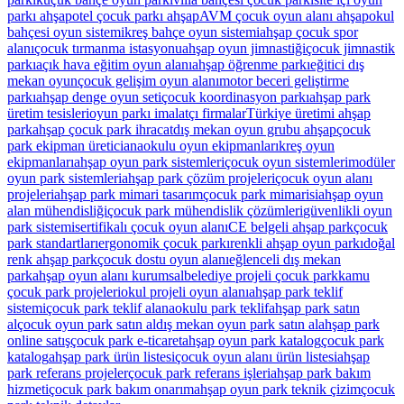
parkı ahşap
otel çocuk parkı ahşap
AVM çocuk oyun alanı ahşap
okul
bahçesi oyun sistemi
kreş bahçe oyun sistemi
ahşap çocuk spor
alanı
çocuk tırmanma istasyonu
ahşap oyun jimnastiği
çocuk jimnastik
parkı
açık hava eğitim oyun alanı
ahşap öğrenme parkı
eğitici dış
mekan oyun
çocuk gelişim oyun alanı
motor beceri geliştirme
parkı
ahşap denge oyun seti
çocuk koordinasyon parkı
ahşap park
üretim tesisleri
oyun parkı imalatçı firmalar
Türkiye üretimi ahşap
park
ahşap çocuk park ihracat
dış mekan oyun grubu ahşap
çocuk
park ekipman üretici
anaokulu oyun ekipmanları
kreş oyun
ekipmanları
ahşap oyun park sistemleri
çocuk oyun sistemleri
modüler
oyun park sistemleri
ahşap park çözüm projeleri
çocuk oyun alanı
projeleri
ahşap park mimari tasarım
çocuk park mimarisi
ahşap oyun
alan mühendisliği
çocuk park mühendislik çözümleri
güvenlikli oyun
park sistemi
sertifikalı çocuk oyun alanı
CE belgeli ahşap park
çocuk
park standartları
ergonomik çocuk parkı
renkli ahşap oyun parkı
doğal
renk ahşap park
çocuk dostu oyun alanı
eğlenceli dış mekan
park
ahşap oyun alanı kurumsal
belediye projeli çocuk park
kamu
çocuk park projeleri
okul projeli oyun alanı
ahşap park teklif
sistemi
çocuk park teklif al
anaokulu park teklif
ahşap park satın
al
çocuk oyun park satın al
dış mekan oyun park satın al
ahşap park
online satış
çocuk park e-ticaret
ahşap oyun park katalog
çocuk park
katalog
ahşap park ürün listesi
çocuk oyun alanı ürün listesi
ahşap
park referans projeler
çocuk park referans işleri
ahşap park bakım
hizmeti
çocuk park bakım onarım
ahşap oyun park teknik çizim
çocuk