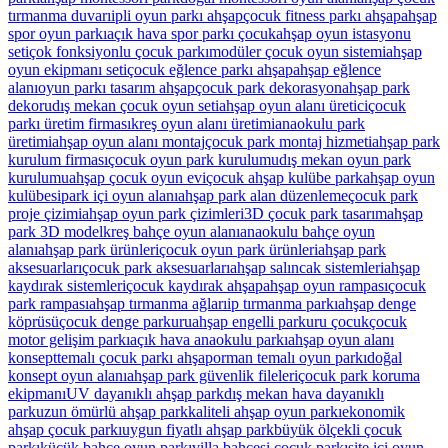
tırmanma duvarı
ipli oyun parkı ahşap
çocuk fitness parkı ahşap
ahşap
spor oyun parkı
açık hava spor parkı çocuk
ahşap oyun istasyonu
seti
çok fonksiyonlu çocuk parkı
modüler çocuk oyun sistemi
ahşap
oyun ekipmanı seti
çocuk eğlence parkı ahşap
ahşap eğlence
alanı
oyun parkı tasarım ahşap
çocuk park dekorasyon
ahşap park
dekoru
dış mekan çocuk oyun seti
ahşap oyun alanı üretici
çocuk
parkı üretim firması
kreş oyun alanı üretimi
anaokulu park
üretimi
ahşap oyun alanı montaj
çocuk park montaj hizmeti
ahşap park
kurulum firması
çocuk oyun park kurulumu
dış mekan oyun park
kurulumu
ahşap çocuk oyun evi
çocuk ahşap kulübe park
ahşap oyun
kulübesi
park içi oyun alanı
ahşap park alan düzenleme
çocuk park
proje çizimi
ahşap oyun park çizimleri
3D çocuk park tasarım
ahşap
park 3D model
kreş bahçe oyun alanı
anaokulu bahçe oyun
alanı
ahşap park ürünleri
çocuk oyun park ürünleri
ahşap park
aksesuarları
çocuk park aksesuarları
ahşap salıncak sistemleri
ahşap
kaydırak sistemleri
çocuk kaydırak ahşap
ahşap oyun rampası
çocuk
park rampası
ahşap tırmanma ağları
ip tırmanma parkı
ahşap denge
köprüsü
çocuk denge parkuru
ahşap engelli parkuru çocuk
çocuk
motor gelişim parkı
açık hava anaokulu parkı
ahşap oyun alanı
konsept
temalı çocuk parkı ahşap
orman temalı oyun parkı
doğal
konsept oyun alanı
ahşap park güvenlik fileleri
çocuk park koruma
ekipmanı
UV dayanıklı ahşap park
dış mekan hava dayanıklı
park
uzun ömürlü ahşap park
kaliteli ahşap oyun parkı
ekonomik
ahşap çocuk parkı
uygun fiyatlı ahşap park
büyük ölçekli çocuk
parkı
küçük bahçe oyun parkı
villa bahçesi çocuk parkı
site içi oyun