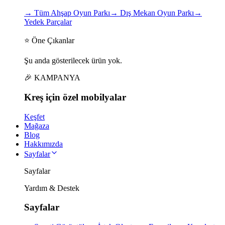
→
Tüm Ahşap Oyun Parkı
→
Dış Mekan Oyun Parkı
→
Yedek Parçalar
⭐ Öne Çıkanlar
Şu anda gösterilecek ürün yok.
🎉 KAMPANYA
Kreş için
özel
mobilyalar
Keşfet
Mağaza
Blog
Hakkımızda
Sayfalar
Sayfalar
Yardım & Destek
Sayfalar