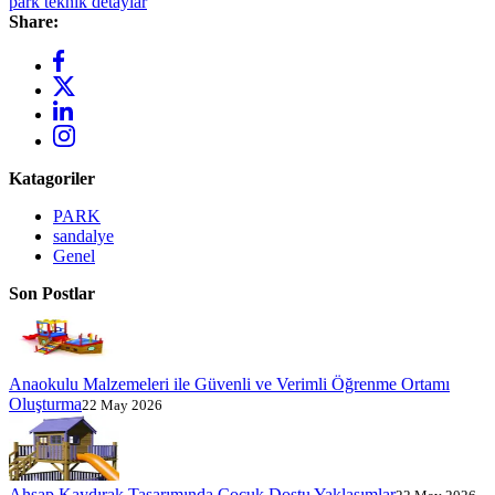
park teknik detaylar
Share:
Katagoriler
PARK
sandalye
Genel
Son Postlar
Anaokulu Malzemeleri ile Güvenli ve Verimli Öğrenme Ortamı
Oluşturma
22 May 2026
Ahşap Kaydırak Tasarımında Çocuk Dostu Yaklaşımlar