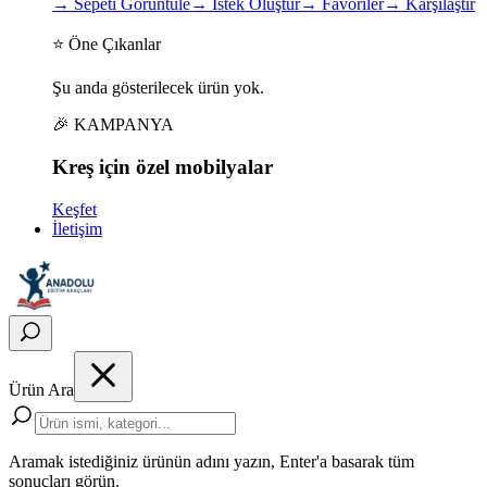
→
Sepeti Görüntüle
→
İstek Oluştur
→
Favoriler
→
Karşılaştır
⭐ Öne Çıkanlar
Şu anda gösterilecek ürün yok.
🎉 KAMPANYA
Kreş için
özel
mobilyalar
Keşfet
İletişim
Ürün Ara
Aramak istediğiniz ürünün adını yazın, Enter'a basarak tüm
sonuçları görün.