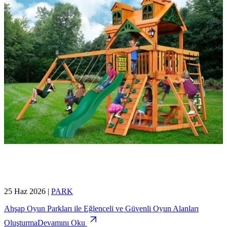
25 Haz 2026
|
PARK
Ahşap Oyun Parkları ile Eğlenceli ve Güvenli Oyun Alanları
Oluşturma
Devamını Oku