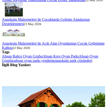
22 May 2026
Anaokulu Malzemeleri ile Çocuklarda Gelişim Alanlarının
Desteklenmesi
22 May 2026
Anaokulu Malzemeleri ile Açık Alan Oyunlarının Çocuk Gelişimine
Katkısı
22 May 2026
Tags
Ahşap Bahçe Oyun Grubu
Ahşap Kreş Oyun Parkı
Ahşap Oyun
Grupları
ahşap oyun parkı yenileme
anaokulu park çözümleri
İlgili Blog Yazıları