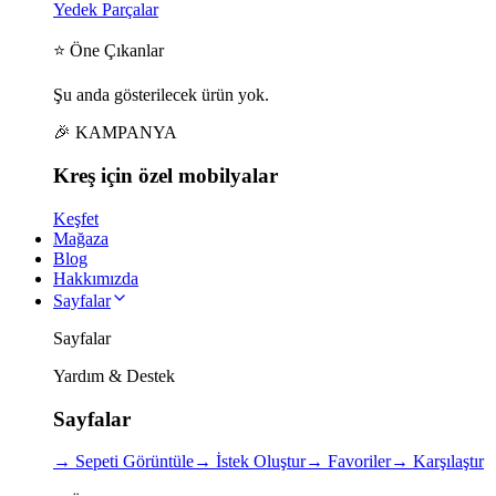
Yedek Parçalar
⭐ Öne Çıkanlar
Şu anda gösterilecek ürün yok.
🎉 KAMPANYA
Kreş için
özel
mobilyalar
Keşfet
Mağaza
Blog
Hakkımızda
Sayfalar
Sayfalar
Yardım & Destek
Sayfalar
→
Sepeti Görüntüle
→
İstek Oluştur
→
Favoriler
→
Karşılaştır