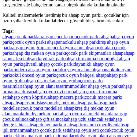
kreşlerden site bahçelerine kadar birçok alanda kullanılmaktadır.
Kaliteli malzemelerle üretilmiş bir ahşap oyun parkı, çocuklar için
uzun yıllar keyifle kullanılabilecek güvenli bir yatırım olacaktır.
Tags:
ahşap çocuk parkları
ahşap çocuk parkı
çocuk parkı ahşap
ahşap oyun
parkı
çocuk oyun parkı ahşap
anaokulu ahşap park
kreş ahşap oyun
parkı
ahşap oyun grupları
çocuk oyun alanı ahşap
açık alan çocuk
parkı
ahşap dış mekan oyun parkı
çocuk park ekipmanları ahşap
ahşap
salıncak seti
ahşap kaydırak parkı
ahşap tırmanma parkı
doğal ahşap
oyun parkı
güvenli ahşap çocuk parkı
dayanıklı ahşap oyun
parkı
modern ahşap oyun parkı
kreş oyun alanı ahşap
anaokulu oyun
parkı
okul öncesi oyun parkı
çocuk oyun bahçesi ahşap
ahşap park
oyun grubu
ahşap dış mekan oyun grubu
çocuk parkı
tasarımları
ahşap oyun alanı tasarımı
modüler ahşap oyun parkı
ahşap
tırmanma duvarı
ahşap oyun evi parkı
ahşap çocuk tırmanma
seti
ahşap oyun köprüsü
ahşap macera parkı
çocuk macera parkı
ahşap
ahşap oyun istasyonu
dış mekan ahşap park
ahşap park
modelleri
çocuk parkı modelleri ahşap
kreş dış mekan oyun
alanı
anaokulu dış mekan park
ahşap oyun alanı ekipmanları
ahşap
çocuk salıncak
ahşap çift salıncak
ahşap üçlü salıncak seti
ahşap
denge tahtası
ahşap denge parkuru
ahşap tırmanma merdiveni
ahşap
ipli tırmanma
ahşap çocuk park seti
ahşap oyun seti çocuk
çocuk oyun
parkı ekipmanı
ahşap park ekipmanları
doğal oyun alanı ahşap
çevre