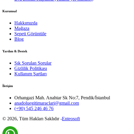
Kurumsal
Hakkımızda
Mağaza
Sepeti Görüntüle
Blog
Yardım & Destek
Sık Sorulan Sorular
Gizlilik Politikası
Kullanım Şartları
İletişim
Orhangazi Mah. Anahtar Sk No:7, Pendik/İstanbul
anadoluegitimaraclari@gmail.com
(+90) 545 246 46 76
©
2026
, Tüm Hakları Saklıdır -
Enteosoft