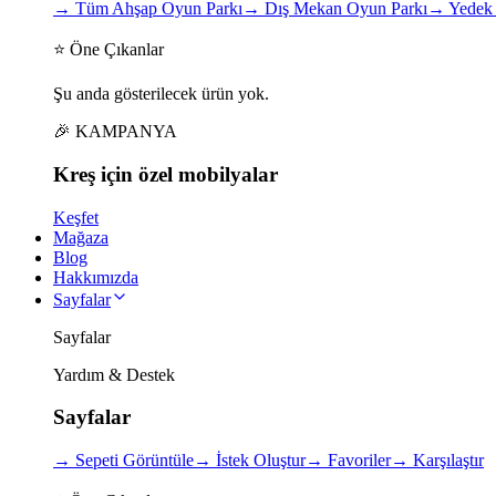
→
Tüm Ahşap Oyun Parkı
→
Dış Mekan Oyun Parkı
→
Yedek 
⭐ Öne Çıkanlar
Şu anda gösterilecek ürün yok.
🎉 KAMPANYA
Kreş için
özel
mobilyalar
Keşfet
Mağaza
Blog
Hakkımızda
Sayfalar
Sayfalar
Yardım & Destek
Sayfalar
→
Sepeti Görüntüle
→
İstek Oluştur
→
Favoriler
→
Karşılaştır