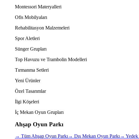
Montessori Materyalleri
Ofis Mobilyaları
Rehabilitasyon Malzemeleri
Spor Aletleri
Sünger Grupları
Top Havuzu ve Trambolin Modelleri
Tırmanma Setleri
Yeni Ürünler
Özel Tasarımlar
İlgi Köşeleri
İç Mekan Oyun Grupları
Ahşap Oyun Parkı
→
Tüm Ahşap Oyun Parkı
→
Dış Mekan Oyun Parkı
→
Yedek 