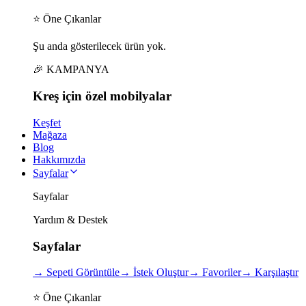
⭐ Öne Çıkanlar
Şu anda gösterilecek ürün yok.
🎉 KAMPANYA
Kreş için
özel
mobilyalar
Keşfet
Mağaza
Blog
Hakkımızda
Sayfalar
Sayfalar
Yardım & Destek
Sayfalar
→
Sepeti Görüntüle
→
İstek Oluştur
→
Favoriler
→
Karşılaştır
⭐ Öne Çıkanlar