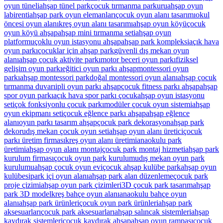
oyun tüneli
ahşap tünel park
çocuk tırmanma parkuru
ahşap oyun
labirenti
ahşap park oyun elemanları
çocuk oyun alanı tasarımı
okul
öncesi oyun alanı
kreş oyun alanı tasarımı
ahşap oyun köyü
çocuk
oyun köyü ahşap
ahşap mini tırmanma seti
ahşap oyun
platformu
çoklu oyun istasyonu ahşap
ahşap park kompleksi
açık hava
oyun parkı
çocuklar için ahşap park
güvenli dış mekan oyun
alanı
ahşap çocuk aktivite parkı
motor beceri oyun parkı
fiziksel
gelişim oyun parkı
eğitici oyun parkı ahşap
montessori oyun
parkı
ahşap montessori park
doğal montessori oyun alanı
ahşap çocuk
tırmanma duvarı
ipli oyun parkı ahşap
çocuk fitness parkı ahşap
ahşap
spor oyun parkı
açık hava spor parkı çocuk
ahşap oyun istasyonu
seti
çok fonksiyonlu çocuk parkı
modüler çocuk oyun sistemi
ahşap
oyun ekipmanı seti
çocuk eğlence parkı ahşap
ahşap eğlence
alanı
oyun parkı tasarım ahşap
çocuk park dekorasyon
ahşap park
dekoru
dış mekan çocuk oyun seti
ahşap oyun alanı üretici
çocuk
parkı üretim firması
kreş oyun alanı üretimi
anaokulu park
üretimi
ahşap oyun alanı montaj
çocuk park montaj hizmeti
ahşap park
kurulum firması
çocuk oyun park kurulumu
dış mekan oyun park
kurulumu
ahşap çocuk oyun evi
çocuk ahşap kulübe park
ahşap oyun
kulübesi
park içi oyun alanı
ahşap park alan düzenleme
çocuk park
proje çizimi
ahşap oyun park çizimleri
3D çocuk park tasarım
ahşap
park 3D model
kreş bahçe oyun alanı
anaokulu bahçe oyun
alanı
ahşap park ürünleri
çocuk oyun park ürünleri
ahşap park
aksesuarları
çocuk park aksesuarları
ahşap salıncak sistemleri
ahşap
kaydırak sistemleri
çocuk kaydırak ahşap
ahşap oyun rampası
çocuk