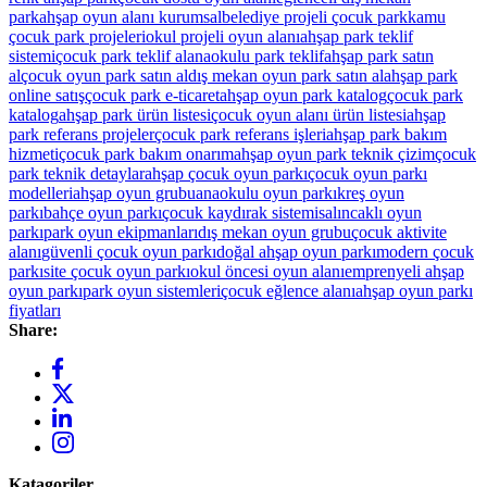
park
ahşap oyun alanı kurumsal
belediye projeli çocuk park
kamu
çocuk park projeleri
okul projeli oyun alanı
ahşap park teklif
sistemi
çocuk park teklif al
anaokulu park teklif
ahşap park satın
al
çocuk oyun park satın al
dış mekan oyun park satın al
ahşap park
online satış
çocuk park e-ticaret
ahşap oyun park katalog
çocuk park
katalog
ahşap park ürün listesi
çocuk oyun alanı ürün listesi
ahşap
park referans projeler
çocuk park referans işleri
ahşap park bakım
hizmeti
çocuk park bakım onarım
ahşap oyun park teknik çizim
çocuk
park teknik detaylar
ahşap çocuk oyun parkı
çocuk oyun parkı
modelleri
ahşap oyun grubu
anaokulu oyun parkı
kreş oyun
parkı
bahçe oyun parkı
çocuk kaydırak sistemi
salıncaklı oyun
parkı
park oyun ekipmanları
dış mekan oyun grubu
çocuk aktivite
alanı
güvenli çocuk oyun parkı
doğal ahşap oyun parkı
modern çocuk
parkı
site çocuk oyun parkı
okul öncesi oyun alanı
emprenyeli ahşap
oyun parkı
park oyun sistemleri
çocuk eğlence alanı
ahşap oyun parkı
fiyatları
Share:
Katagoriler