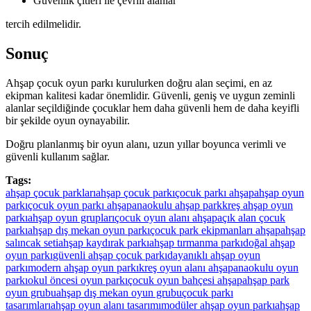
Güvenlik çitleri ile çevrili alanlar
tercih edilmelidir.
Sonuç
Ahşap çocuk oyun parkı kurulurken doğru alan seçimi, en az
ekipman kalitesi kadar önemlidir. Güvenli, geniş ve uygun zeminli
alanlar seçildiğinde çocuklar hem daha güvenli hem de daha keyifli
bir şekilde oyun oynayabilir.
Doğru planlanmış bir oyun alanı, uzun yıllar boyunca verimli ve
güvenli kullanım sağlar.
Tags:
ahşap çocuk parkları
ahşap çocuk parkı
çocuk parkı ahşap
ahşap oyun
parkı
çocuk oyun parkı ahşap
anaokulu ahşap park
kreş ahşap oyun
parkı
ahşap oyun grupları
çocuk oyun alanı ahşap
açık alan çocuk
parkı
ahşap dış mekan oyun parkı
çocuk park ekipmanları ahşap
ahşap
salıncak seti
ahşap kaydırak parkı
ahşap tırmanma parkı
doğal ahşap
oyun parkı
güvenli ahşap çocuk parkı
dayanıklı ahşap oyun
parkı
modern ahşap oyun parkı
kreş oyun alanı ahşap
anaokulu oyun
parkı
okul öncesi oyun parkı
çocuk oyun bahçesi ahşap
ahşap park
oyun grubu
ahşap dış mekan oyun grubu
çocuk parkı
tasarımları
ahşap oyun alanı tasarımı
modüler ahşap oyun parkı
ahşap