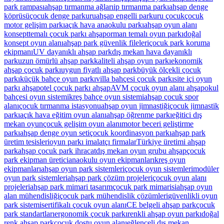
park rampası
ahşap tırmanma ağları
ip tırmanma parkı
ahşap denge
köprüsü
çocuk denge parkuru
ahşap engelli parkuru çocuk
çocuk
motor gelişim parkı
açık hava anaokulu parkı
ahşap oyun alanı
konsept
temalı çocuk parkı ahşap
orman temalı oyun parkı
doğal
konsept oyun alanı
ahşap park güvenlik fileleri
çocuk park koruma
ekipmanı
UV dayanıklı ahşap park
dış mekan hava dayanıklı
park
uzun ömürlü ahşap park
kaliteli ahşap oyun parkı
ekonomik
ahşap çocuk parkı
uygun fiyatlı ahşap park
büyük ölçekli çocuk
parkı
küçük bahçe oyun parkı
villa bahçesi çocuk parkı
site içi oyun
parkı ahşap
otel çocuk parkı ahşap
AVM çocuk oyun alanı ahşap
okul
bahçesi oyun sistemi
kreş bahçe oyun sistemi
ahşap çocuk spor
alanı
çocuk tırmanma istasyonu
ahşap oyun jimnastiği
çocuk jimnastik
parkı
açık hava eğitim oyun alanı
ahşap öğrenme parkı
eğitici dış
mekan oyun
çocuk gelişim oyun alanı
motor beceri geliştirme
parkı
ahşap denge oyun seti
çocuk koordinasyon parkı
ahşap park
üretim tesisleri
oyun parkı imalatçı firmalar
Türkiye üretimi ahşap
park
ahşap çocuk park ihracat
dış mekan oyun grubu ahşap
çocuk
park ekipman üretici
anaokulu oyun ekipmanları
kreş oyun
ekipmanları
ahşap oyun park sistemleri
çocuk oyun sistemleri
modüler
oyun park sistemleri
ahşap park çözüm projeleri
çocuk oyun alanı
projeleri
ahşap park mimari tasarım
çocuk park mimarisi
ahşap oyun
alan mühendisliği
çocuk park mühendislik çözümleri
güvenlikli oyun
park sistemi
sertifikalı çocuk oyun alanı
CE belgeli ahşap park
çocuk
park standartları
ergonomik çocuk parkı
renkli ahşap oyun parkı
doğal
renk ahşap park
çocuk dostu oyun alanı
eğlenceli dış mekan