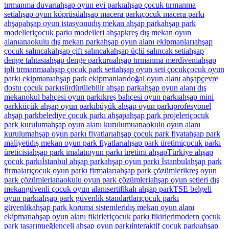
tırmanma duvarı
ahşap oyun evi parkı
ahşap çocuk tırmanma
seti
ahşap oyun köprüsü
ahşap macera parkı
çocuk macera parkı
ahşap
ahşap oyun istasyonu
dış mekan ahşap park
ahşap park
modelleri
çocuk parkı modelleri ahşap
kreş dış mekan oyun
alanı
anaokulu dış mekan park
ahşap oyun alanı ekipmanları
ahşap
çocuk salıncak
ahşap çift salıncak
ahşap üçlü salıncak seti
ahşap
denge tahtası
ahşap denge parkuru
ahşap tırmanma merdiveni
ahşap
ipli tırmanma
ahşap çocuk park seti
ahşap oyun seti çocuk
çocuk oyun
parkı ekipmanı
ahşap park ekipmanları
doğal oyun alanı ahşap
çevre
dostu çocuk parkı
sürdürülebilir ahşap park
ahşap oyun alanı dış
mekan
okul bahçesi oyun parkı
kreş bahçesi oyun parkı
ahşap mini
park
küçük ahşap oyun parkı
büyük ahşap oyun parkı
profesyonel
ahşap park
belediye çocuk parkı ahşap
ahşap park projeleri
çocuk
park kurulum
ahşap oyun alanı kurulumu
anaokulu oyun alanı
kurulum
ahşap oyun parkı fiyatları
ahşap çocuk park fiyat
ahşap park
maliyeti
dış mekan oyun park fiyatları
ahşap park üretimi
çocuk parkı
üreticisi
ahşap park imalatı
oyun parkı üretimi ahşap
Türkiye ahşap
çocuk parkı
İstanbul ahşap park
ahşap oyun parkı İstanbul
ahşap park
firmaları
çocuk oyun parkı firmaları
ahşap park çözümleri
kreş oyun
park çözümleri
anaokulu oyun park çözümleri
ahşap oyun setleri dış
mekan
güvenli çocuk oyun alanı
sertifikalı ahşap park
TSE belgeli
oyun parkı
ahşap park güvenlik standartları
çocuk parkı
güvenlik
ahşap park koruma sistemleri
dış mekan oyun alanı
ekipman
ahşap oyun alanı fikirleri
çocuk parkı fikirleri
modern çocuk
park tasarımı
eğlenceli ahşap oyun parkı
interaktif çocuk parkı
ahşap