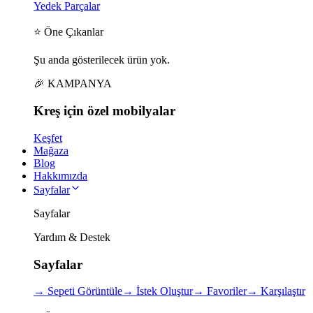
Yedek Parçalar
⭐ Öne Çıkanlar
Şu anda gösterilecek ürün yok.
🎉 KAMPANYA
Kreş için
özel
mobilyalar
Keşfet
Mağaza
Blog
Hakkımızda
Sayfalar
Sayfalar
Yardım & Destek
Sayfalar
→
Sepeti Görüntüle
→
İstek Oluştur
→
Favoriler
→
Karşılaştır