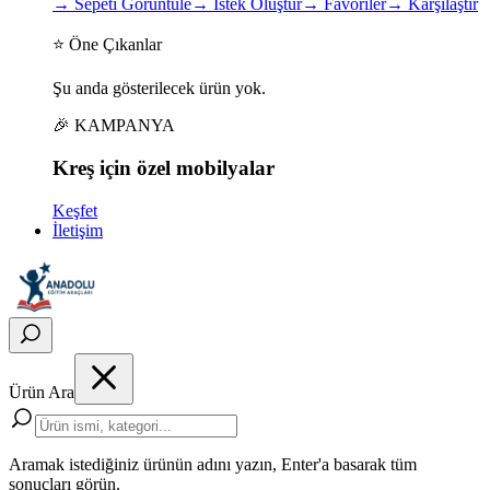
→
Sepeti Görüntüle
→
İstek Oluştur
→
Favoriler
→
Karşılaştır
⭐ Öne Çıkanlar
Şu anda gösterilecek ürün yok.
🎉 KAMPANYA
Kreş için
özel
mobilyalar
Keşfet
İletişim
Ürün Ara
Aramak istediğiniz ürünün adını yazın, Enter'a basarak tüm
sonuçları görün.