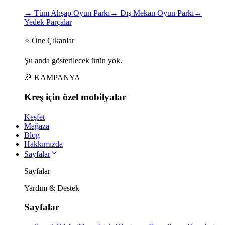
→
Tüm Ahşap Oyun Parkı
→
Dış Mekan Oyun Parkı
→
Yedek Parçalar
⭐ Öne Çıkanlar
Şu anda gösterilecek ürün yok.
🎉 KAMPANYA
Kreş için
özel
mobilyalar
Keşfet
Mağaza
Blog
Hakkımızda
Sayfalar
Sayfalar
Yardım & Destek
Sayfalar