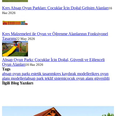
Kreş Ahşap Oyun Parkları: Çocuklar İçin Doğal Gelişim Alanları
16
Haz 2026
Kreş Malzemeleri ile Oyun ve Öğrenme Alanlarının Fonksiyonel
Tasarımı
22 May 2026
Ahşap Oyun Parkı: Çocuklar İçin Doğal, Güvenli ve Eğlenceli
Oyun Alanları
16 Haz 2026
Tags
ahşap oyun parkı estetik tasarım
kreş kaydırak modelleri
kreş oyun
alanı modelleri
ahşap park teklif sistemi
çocuk oyun alanı güvenliği
İlgili Blog Yazıları