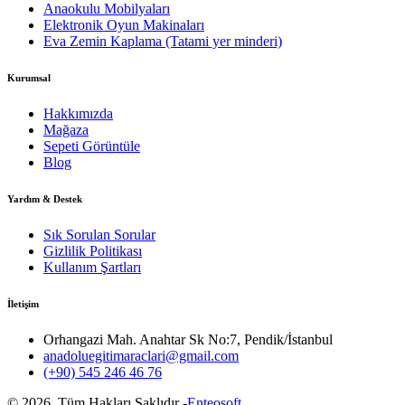
Anaokulu Mobilyaları
Elektronik Oyun Makinaları
Eva Zemin Kaplama (Tatami yer minderi)
Kurumsal
Hakkımızda
Mağaza
Sepeti Görüntüle
Blog
Yardım & Destek
Sık Sorulan Sorular
Gizlilik Politikası
Kullanım Şartları
İletişim
Orhangazi Mah. Anahtar Sk No:7, Pendik/İstanbul
anadoluegitimaraclari@gmail.com
(+90) 545 246 46 76
©
2026
, Tüm Hakları Saklıdır -
Enteosoft