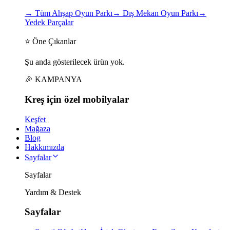
→
Tüm Ahşap Oyun Parkı
→
Dış Mekan Oyun Parkı
→
Yedek Parçalar
⭐ Öne Çıkanlar
Şu anda gösterilecek ürün yok.
🎉 KAMPANYA
Kreş için
özel
mobilyalar
Keşfet
Mağaza
Blog
Hakkımızda
Sayfalar
Sayfalar
Yardım & Destek
Sayfalar