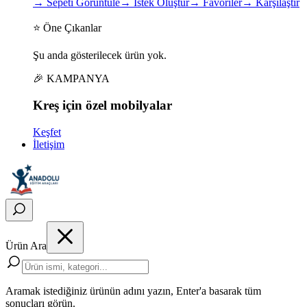
→
Sepeti Görüntüle
→
İstek Oluştur
→
Favoriler
→
Karşılaştır
⭐ Öne Çıkanlar
Şu anda gösterilecek ürün yok.
🎉 KAMPANYA
Kreş için
özel
mobilyalar
Keşfet
İletişim
Ürün Ara
Aramak istediğiniz ürünün adını yazın, Enter'a basarak tüm
sonuçları görün.