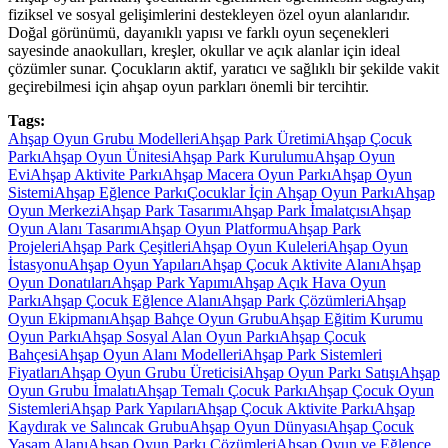
fiziksel ve sosyal gelişimlerini destekleyen özel oyun alanlarıdır.
Doğal görünümü, dayanıklı yapısı ve farklı oyun seçenekleri
sayesinde anaokulları, kreşler, okullar ve açık alanlar için ideal
çözümler sunar. Çocukların aktif, yaratıcı ve sağlıklı bir şekilde vakit
geçirebilmesi için ahşap oyun parkları önemli bir tercihtir.
Tags:
Ahşap Oyun Grubu Modelleri
Ahşap Park Üretimi
Ahşap Çocuk
Parkı
Ahşap Oyun Ünitesi
Ahşap Park Kurulumu
Ahşap Oyun
Evi
Ahşap Aktivite Parkı
Ahşap Macera Oyun Parkı
Ahşap Oyun
Sistemi
Ahşap Eğlence Parkı
Çocuklar İçin Ahşap Oyun Parkı
Ahşap
Oyun Merkezi
Ahşap Park Tasarımı
Ahşap Park İmalatçısı
Ahşap
Oyun Alanı Tasarımı
Ahşap Oyun Platformu
Ahşap Park
Projeleri
Ahşap Park Çeşitleri
Ahşap Oyun Kuleleri
Ahşap Oyun
İstasyonu
Ahşap Oyun Yapıları
Ahşap Çocuk Aktivite Alanı
Ahşap
Oyun Donatıları
Ahşap Park Yapımı
Ahşap Açık Hava Oyun
Parkı
Ahşap Çocuk Eğlence Alanı
Ahşap Park Çözümleri
Ahşap
Oyun Ekipmanı
Ahşap Bahçe Oyun Grubu
Ahşap Eğitim Kurumu
Oyun Parkı
Ahşap Sosyal Alan Oyun Parkı
Ahşap Çocuk
Bahçesi
Ahşap Oyun Alanı Modelleri
Ahşap Park Sistemleri
Fiyatları
Ahşap Oyun Grubu Üreticisi
Ahşap Oyun Parkı Satışı
Ahşap
Oyun Grubu İmalatı
Ahşap Temalı Çocuk Parkı
Ahşap Çocuk Oyun
Sistemleri
Ahşap Park Yapıları
Ahşap Çocuk Aktivite Parkı
Ahşap
Kaydırak ve Salıncak Grubu
Ahşap Oyun Dünyası
Ahşap Çocuk
Yaşam Alanı
Ahşap Oyun Parkı Çözümleri
Ahşap Oyun ve Eğlence