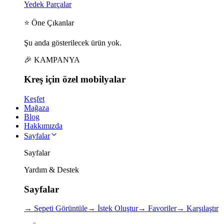
Yedek Parçalar
⭐ Öne Çıkanlar
Şu anda gösterilecek ürün yok.
🎉 KAMPANYA
Kreş için
özel
mobilyalar
Keşfet
Mağaza
Blog
Hakkımızda
Sayfalar
Sayfalar
Yardım & Destek
Sayfalar
→
Sepeti Görüntüle
→
İstek Oluştur
→
Favoriler
→
Karşılaştır