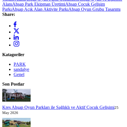
Alanı
Ahşap Park Ekipman Üretimi
Ahşap Çocuk Gelişim
Parkı
Ahşap Açık Alan Aktivite Parkı
Ahşap Oyun Grubu Tasarımı
Share:
Katagoriler
PARK
sandalye
Genel
Son Postlar
Kreş Ahşap Oyun Parkları ile Sağlıklı ve Aktif Çocuk Gelişimi
25
May 2026