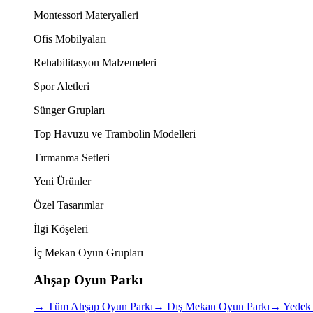
Montessori Materyalleri
Ofis Mobilyaları
Rehabilitasyon Malzemeleri
Spor Aletleri
Sünger Grupları
Top Havuzu ve Trambolin Modelleri
Tırmanma Setleri
Yeni Ürünler
Özel Tasarımlar
İlgi Köşeleri
İç Mekan Oyun Grupları
Ahşap Oyun Parkı
→
Tüm Ahşap Oyun Parkı
→
Dış Mekan Oyun Parkı
→
Yedek 