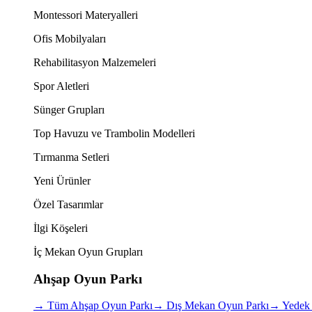
Montessori Materyalleri
Ofis Mobilyaları
Rehabilitasyon Malzemeleri
Spor Aletleri
Sünger Grupları
Top Havuzu ve Trambolin Modelleri
Tırmanma Setleri
Yeni Ürünler
Özel Tasarımlar
İlgi Köşeleri
İç Mekan Oyun Grupları
Ahşap Oyun Parkı
→
Tüm Ahşap Oyun Parkı
→
Dış Mekan Oyun Parkı
→
Yedek 