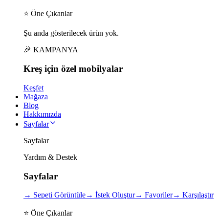
⭐ Öne Çıkanlar
Şu anda gösterilecek ürün yok.
🎉 KAMPANYA
Kreş için
özel
mobilyalar
Keşfet
Mağaza
Blog
Hakkımızda
Sayfalar
Sayfalar
Yardım & Destek
Sayfalar
→
Sepeti Görüntüle
→
İstek Oluştur
→
Favoriler
→
Karşılaştır
⭐ Öne Çıkanlar