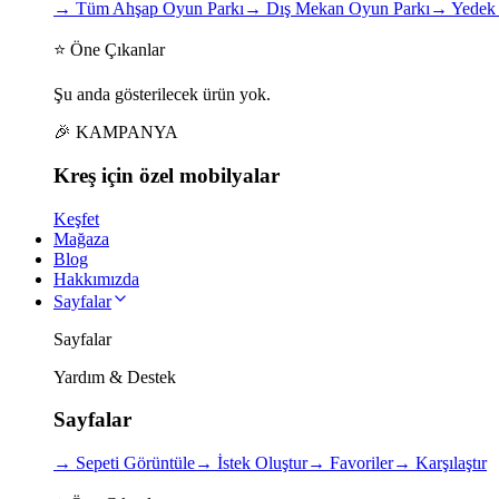
→
Tüm Ahşap Oyun Parkı
→
Dış Mekan Oyun Parkı
→
Yedek 
⭐ Öne Çıkanlar
Şu anda gösterilecek ürün yok.
🎉 KAMPANYA
Kreş için
özel
mobilyalar
Keşfet
Mağaza
Blog
Hakkımızda
Sayfalar
Sayfalar
Yardım & Destek
Sayfalar
→
Sepeti Görüntüle
→
İstek Oluştur
→
Favoriler
→
Karşılaştır