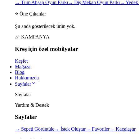
→
Tüm Ahşap Oyun Parkı
→
Dış Mekan Oyun Parkı
→
Yedek 
⭐ Öne Çıkanlar
Şu anda gösterilecek ürün yok.
🎉 KAMPANYA
Kreş için
özel
mobilyalar
Keşfet
Mağaza
Blog
Hakkımızda
Sayfalar
Sayfalar
Yardım & Destek
Sayfalar
→
Sepeti Görüntüle
→
İstek Oluştur
→
Favoriler
→
Karşılaştır