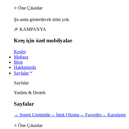
⭐ Öne Çıkanlar
Şu anda gösterilecek ürün yok.
🎉 KAMPANYA
Kreş için
özel
mobilyalar
Keşfet
Mağaza
Blog
Hakkımızda
Sayfalar
Sayfalar
Yardım & Destek
Sayfalar
→
Sepeti Görüntüle
→
İstek Oluştur
→
Favoriler
→
Karşılaştır
⭐ Öne Çıkanlar