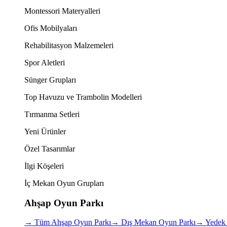
Montessori Materyalleri
Ofis Mobilyaları
Rehabilitasyon Malzemeleri
Spor Aletleri
Sünger Grupları
Top Havuzu ve Trambolin Modelleri
Tırmanma Setleri
Yeni Ürünler
Özel Tasarımlar
İlgi Köşeleri
İç Mekan Oyun Grupları
Ahşap Oyun Parkı
→
Tüm Ahşap Oyun Parkı
→
Dış Mekan Oyun Parkı
→
Yedek 