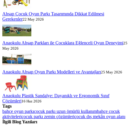
Ahşap Çocuk Oyun Parkı Tasarımında Dikkat Edilmesi
Gerekenler
22 May 2026
Anaokulu Ahşap Parkları ile Çocuklara Eğlenceli Oyun Deneyimi
25
May 2026
Anaokulu Ahşap Oyun Parkı Modelleri ve Avantajları
25 May 2026
Anaokulu Plastik Sandalye: Dayanıklı ve Ergonomik Sınıf
Çözümleri
16 Haz 2026
Tags
bahçe oyun parkı
çocuk parkı uzun ömürlü kullanım
bahçe çocuk
aktiviteleri
çocuk parkı zemin çözümleri
çocuk dış mekân oyun alanı
İlgili Blog Yazıları