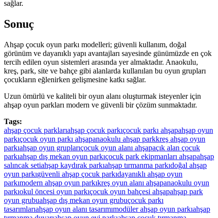
sağlar.
Sonuç
Ahşap çocuk oyun parkı modelleri; güvenli kullanım, doğal
görünüm ve dayanıklı yapı avantajları sayesinde günümüzde en çok
tercih edilen oyun sistemleri arasında yer almaktadır. Anaokulu,
kreş, park, site ve bahçe gibi alanlarda kullanılan bu oyun grupları
çocukların eğlenirken gelişmesine katkı sağlar.
Uzun ömürlü ve kaliteli bir oyun alanı oluşturmak isteyenler için
ahşap oyun parkları modern ve güvenli bir çözüm sunmaktadır.
Tags:
ahşap çocuk parkları
ahşap çocuk parkı
çocuk parkı ahşap
ahşap oyun
parkı
çocuk oyun parkı ahşap
anaokulu ahşap park
kreş ahşap oyun
parkı
ahşap oyun grupları
çocuk oyun alanı ahşap
açık alan çocuk
parkı
ahşap dış mekan oyun parkı
çocuk park ekipmanları ahşap
ahşap
salıncak seti
ahşap kaydırak parkı
ahşap tırmanma parkı
doğal ahşap
oyun parkı
güvenli ahşap çocuk parkı
dayanıklı ahşap oyun
parkı
modern ahşap oyun parkı
kreş oyun alanı ahşap
anaokulu oyun
parkı
okul öncesi oyun parkı
çocuk oyun bahçesi ahşap
ahşap park
oyun grubu
ahşap dış mekan oyun grubu
çocuk parkı
tasarımları
ahşap oyun alanı tasarımı
modüler ahşap oyun parkı
ahşap
tırmanma duvarı
ahşap oyun evi parkı
ahşap çocuk tırmanma