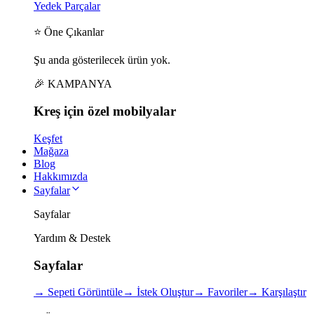
Yedek Parçalar
⭐ Öne Çıkanlar
Şu anda gösterilecek ürün yok.
🎉 KAMPANYA
Kreş için
özel
mobilyalar
Keşfet
Mağaza
Blog
Hakkımızda
Sayfalar
Sayfalar
Yardım & Destek
Sayfalar
→
Sepeti Görüntüle
→
İstek Oluştur
→
Favoriler
→
Karşılaştır