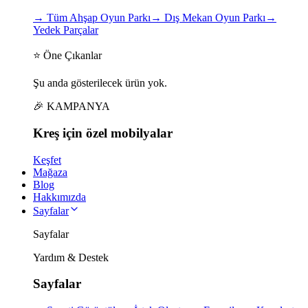
→
Tüm Ahşap Oyun Parkı
→
Dış Mekan Oyun Parkı
→
Yedek Parçalar
⭐ Öne Çıkanlar
Şu anda gösterilecek ürün yok.
🎉 KAMPANYA
Kreş için
özel
mobilyalar
Keşfet
Mağaza
Blog
Hakkımızda
Sayfalar
Sayfalar
Yardım & Destek
Sayfalar