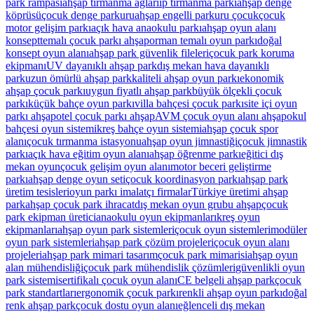
park rampası
ahşap tırmanma ağları
ip tırmanma parkı
ahşap denge
köprüsü
çocuk denge parkuru
ahşap engelli parkuru çocuk
çocuk
motor gelişim parkı
açık hava anaokulu parkı
ahşap oyun alanı
konsept
temalı çocuk parkı ahşap
orman temalı oyun parkı
doğal
konsept oyun alanı
ahşap park güvenlik fileleri
çocuk park koruma
ekipmanı
UV dayanıklı ahşap park
dış mekan hava dayanıklı
park
uzun ömürlü ahşap park
kaliteli ahşap oyun parkı
ekonomik
ahşap çocuk parkı
uygun fiyatlı ahşap park
büyük ölçekli çocuk
parkı
küçük bahçe oyun parkı
villa bahçesi çocuk parkı
site içi oyun
parkı ahşap
otel çocuk parkı ahşap
AVM çocuk oyun alanı ahşap
okul
bahçesi oyun sistemi
kreş bahçe oyun sistemi
ahşap çocuk spor
alanı
çocuk tırmanma istasyonu
ahşap oyun jimnastiği
çocuk jimnastik
parkı
açık hava eğitim oyun alanı
ahşap öğrenme parkı
eğitici dış
mekan oyun
çocuk gelişim oyun alanı
motor beceri geliştirme
parkı
ahşap denge oyun seti
çocuk koordinasyon parkı
ahşap park
üretim tesisleri
oyun parkı imalatçı firmalar
Türkiye üretimi ahşap
park
ahşap çocuk park ihracat
dış mekan oyun grubu ahşap
çocuk
park ekipman üretici
anaokulu oyun ekipmanları
kreş oyun
ekipmanları
ahşap oyun park sistemleri
çocuk oyun sistemleri
modüler
oyun park sistemleri
ahşap park çözüm projeleri
çocuk oyun alanı
projeleri
ahşap park mimari tasarım
çocuk park mimarisi
ahşap oyun
alan mühendisliği
çocuk park mühendislik çözümleri
güvenlikli oyun
park sistemi
sertifikalı çocuk oyun alanı
CE belgeli ahşap park
çocuk
park standartları
ergonomik çocuk parkı
renkli ahşap oyun parkı
doğal
renk ahşap park
çocuk dostu oyun alanı
eğlenceli dış mekan