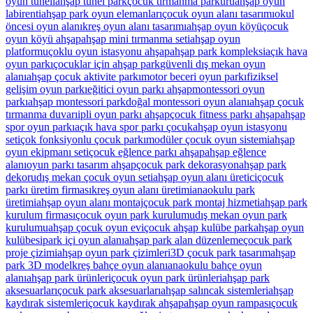
oyun tüneli
ahşap tünel park
çocuk tırmanma parkuru
ahşap oyun
labirenti
ahşap park oyun elemanları
çocuk oyun alanı tasarımı
okul
öncesi oyun alanı
kreş oyun alanı tasarımı
ahşap oyun köyü
çocuk
oyun köyü ahşap
ahşap mini tırmanma seti
ahşap oyun
platformu
çoklu oyun istasyonu ahşap
ahşap park kompleksi
açık hava
oyun parkı
çocuklar için ahşap park
güvenli dış mekan oyun
alanı
ahşap çocuk aktivite parkı
motor beceri oyun parkı
fiziksel
gelişim oyun parkı
eğitici oyun parkı ahşap
montessori oyun
parkı
ahşap montessori park
doğal montessori oyun alanı
ahşap çocuk
tırmanma duvarı
ipli oyun parkı ahşap
çocuk fitness parkı ahşap
ahşap
spor oyun parkı
açık hava spor parkı çocuk
ahşap oyun istasyonu
seti
çok fonksiyonlu çocuk parkı
modüler çocuk oyun sistemi
ahşap
oyun ekipmanı seti
çocuk eğlence parkı ahşap
ahşap eğlence
alanı
oyun parkı tasarım ahşap
çocuk park dekorasyon
ahşap park
dekoru
dış mekan çocuk oyun seti
ahşap oyun alanı üretici
çocuk
parkı üretim firması
kreş oyun alanı üretimi
anaokulu park
üretimi
ahşap oyun alanı montaj
çocuk park montaj hizmeti
ahşap park
kurulum firması
çocuk oyun park kurulumu
dış mekan oyun park
kurulumu
ahşap çocuk oyun evi
çocuk ahşap kulübe park
ahşap oyun
kulübesi
park içi oyun alanı
ahşap park alan düzenleme
çocuk park
proje çizimi
ahşap oyun park çizimleri
3D çocuk park tasarım
ahşap
park 3D model
kreş bahçe oyun alanı
anaokulu bahçe oyun
alanı
ahşap park ürünleri
çocuk oyun park ürünleri
ahşap park
aksesuarları
çocuk park aksesuarları
ahşap salıncak sistemleri
ahşap
kaydırak sistemleri
çocuk kaydırak ahşap
ahşap oyun rampası
çocuk