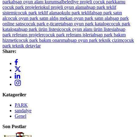
park
ahşap oyun alanı kurumsal
belediye projeli çocuk park
kamu
çocuk park projeleri
okul projeli oyun alanı
ahşap park teklif
sistemi
çocuk park teklif al
anaokulu park teklif
ahşap park satın
al
çocuk oyun park satın al
dış mekan oyun park satın al
ahşap park
online satış
çocuk park e-ticaret
ahşap oyun park katalog
çocuk park
katalog
ahşap park ürün listesi
çocuk oyun alanı ürün listesi
ahşap
park referans projeler
çocuk park referans işleri
ahşap park bakım
hizmeti
çocuk park bakım onarım
ahşap oyun park teknik çizim
çocuk
park teknik detaylar
Share:
Katagoriler
PARK
sandalye
Genel
Son Postlar