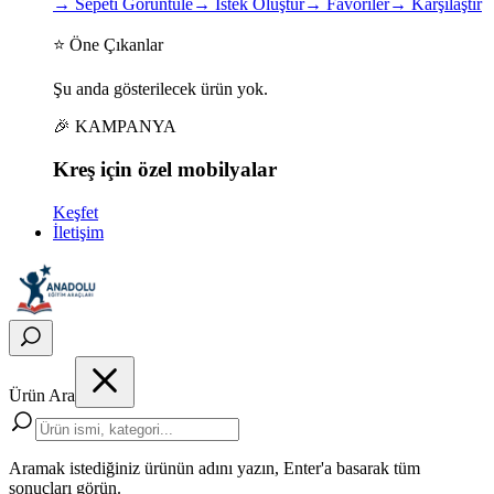
→
Sepeti Görüntüle
→
İstek Oluştur
→
Favoriler
→
Karşılaştır
⭐ Öne Çıkanlar
Şu anda gösterilecek ürün yok.
🎉 KAMPANYA
Kreş için
özel
mobilyalar
Keşfet
İletişim
Ürün Ara
Aramak istediğiniz ürünün adını yazın, Enter'a basarak tüm
sonuçları görün.