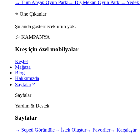
→
Tüm Ahşap Oyun Parkı
→
Dış Mekan Oyun Parkı
→
Yedek 
⭐ Öne Çıkanlar
Şu anda gösterilecek ürün yok.
🎉 KAMPANYA
Kreş için
özel
mobilyalar
Keşfet
Mağaza
Blog
Hakkımızda
Sayfalar
Sayfalar
Yardım & Destek
Sayfalar
→
Sepeti Görüntüle
→
İstek Oluştur
→
Favoriler
→
Karşılaştır