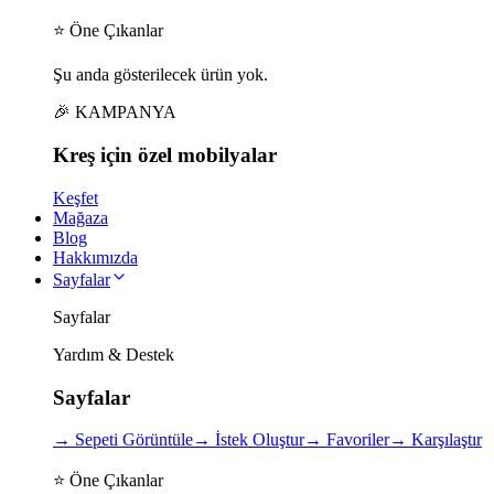
⭐ Öne Çıkanlar
Şu anda gösterilecek ürün yok.
🎉 KAMPANYA
Kreş için
özel
mobilyalar
Keşfet
Mağaza
Blog
Hakkımızda
Sayfalar
Sayfalar
Yardım & Destek
Sayfalar
→
Sepeti Görüntüle
→
İstek Oluştur
→
Favoriler
→
Karşılaştır
⭐ Öne Çıkanlar