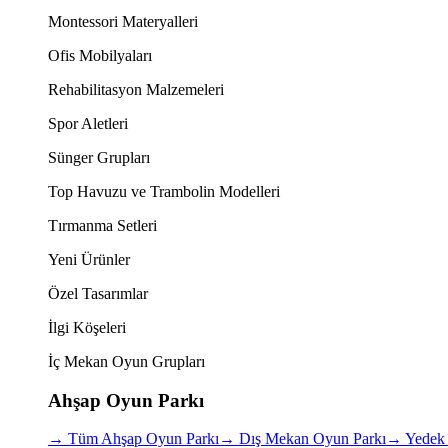
Montessori Materyalleri
Ofis Mobilyaları
Rehabilitasyon Malzemeleri
Spor Aletleri
Sünger Grupları
Top Havuzu ve Trambolin Modelleri
Tırmanma Setleri
Yeni Ürünler
Özel Tasarımlar
İlgi Köşeleri
İç Mekan Oyun Grupları
Ahşap Oyun Parkı
→
Tüm Ahşap Oyun Parkı
→
Dış Mekan Oyun Parkı
→
Yedek 