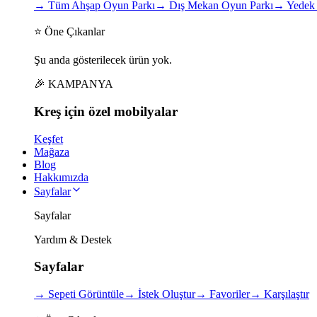
→
Tüm Ahşap Oyun Parkı
→
Dış Mekan Oyun Parkı
→
Yedek 
⭐ Öne Çıkanlar
Şu anda gösterilecek ürün yok.
🎉 KAMPANYA
Kreş için
özel
mobilyalar
Keşfet
Mağaza
Blog
Hakkımızda
Sayfalar
Sayfalar
Yardım & Destek
Sayfalar
→
Sepeti Görüntüle
→
İstek Oluştur
→
Favoriler
→
Karşılaştır