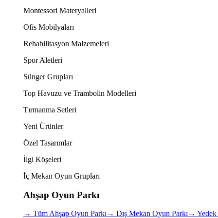
Montessori Materyalleri
Ofis Mobilyaları
Rehabilitasyon Malzemeleri
Spor Aletleri
Sünger Grupları
Top Havuzu ve Trambolin Modelleri
Tırmanma Setleri
Yeni Ürünler
Özel Tasarımlar
İlgi Köşeleri
İç Mekan Oyun Grupları
Ahşap Oyun Parkı
→
Tüm Ahşap Oyun Parkı
→
Dış Mekan Oyun Parkı
→
Yedek 