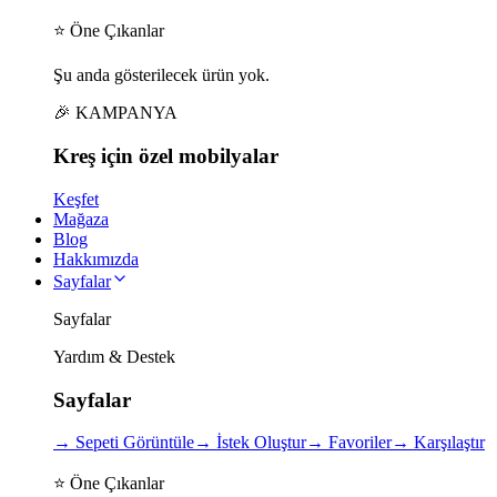
⭐ Öne Çıkanlar
Şu anda gösterilecek ürün yok.
🎉 KAMPANYA
Kreş için
özel
mobilyalar
Keşfet
Mağaza
Blog
Hakkımızda
Sayfalar
Sayfalar
Yardım & Destek
Sayfalar
→
Sepeti Görüntüle
→
İstek Oluştur
→
Favoriler
→
Karşılaştır
⭐ Öne Çıkanlar