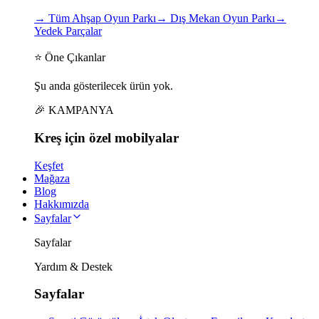
→
Tüm Ahşap Oyun Parkı
→
Dış Mekan Oyun Parkı
→
Yedek Parçalar
⭐ Öne Çıkanlar
Şu anda gösterilecek ürün yok.
🎉 KAMPANYA
Kreş için
özel
mobilyalar
Keşfet
Mağaza
Blog
Hakkımızda
Sayfalar
Sayfalar
Yardım & Destek
Sayfalar