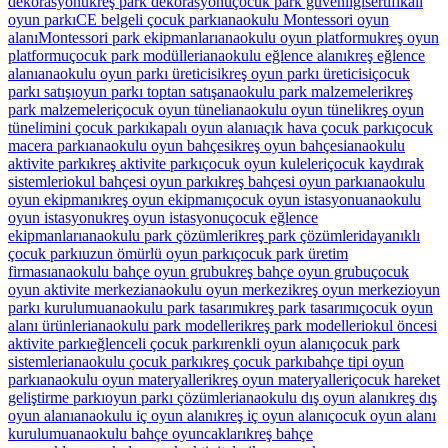
dekorasyonu
kreş park dekorasyonu
çocuk park güvenliği
sertifikalı
oyun parkı
CE belgeli çocuk parkı
anaokulu Montessori oyun
alanı
Montessori park ekipmanları
anaokulu oyun platformu
kreş oyun
platformu
çocuk park modülleri
anaokulu eğlence alanı
kreş eğlence
alanı
anaokulu oyun parkı üreticisi
kreş oyun parkı üreticisi
çocuk
parkı satışı
oyun parkı toptan satış
anaokulu park malzemeleri
kreş
park malzemeleri
çocuk oyun tüneli
anaokulu oyun tüneli
kreş oyun
tüneli
mini çocuk parkı
kapalı oyun alanı
açık hava çocuk parkı
çocuk
macera parkı
anaokulu oyun bahçesi
kreş oyun bahçesi
anaokulu
aktivite parkı
kreş aktivite parkı
çocuk oyun kuleleri
çocuk kaydırak
sistemleri
okul bahçesi oyun parkı
kreş bahçesi oyun parkı
anaokulu
oyun ekipmanı
kreş oyun ekipmanı
çocuk oyun istasyonu
anaokulu
oyun istasyonu
kreş oyun istasyonu
çocuk eğlence
ekipmanları
anaokulu park çözümleri
kreş park çözümleri
dayanıklı
çocuk parkı
uzun ömürlü oyun parkı
çocuk park üretim
firması
anaokulu bahçe oyun grubu
kreş bahçe oyun grubu
çocuk
oyun aktivite merkezi
anaokulu oyun merkezi
kreş oyun merkezi
oyun
parkı kurulumu
anaokulu park tasarımı
kreş park tasarımı
çocuk oyun
alanı ürünleri
anaokulu park modelleri
kreş park modelleri
okul öncesi
aktivite parkı
eğlenceli çocuk parkı
renkli oyun alanı
çocuk park
sistemleri
anaokulu çocuk parkı
kreş çocuk parkı
bahçe tipi oyun
parkı
anaokulu oyun materyalleri
kreş oyun materyalleri
çocuk hareket
geliştirme parkı
oyun parkı çözümleri
anaokulu dış oyun alanı
kreş dış
oyun alanı
anaokulu iç oyun alanı
kreş iç oyun alanı
çocuk oyun alanı
kurulumu
anaokulu bahçe oyuncakları
kreş bahçe