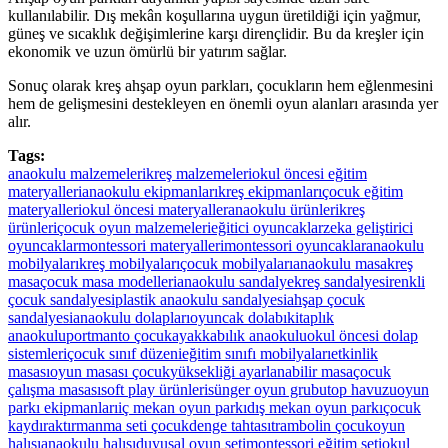
kullanılabilir. Dış mekân koşullarına uygun üretildiği için yağmur,
güneş ve sıcaklık değişimlerine karşı dirençlidir. Bu da kreşler için
ekonomik ve uzun ömürlü bir yatırım sağlar.
Sonuç olarak kreş ahşap oyun parkları, çocukların hem eğlenmesini
hem de gelişmesini destekleyen en önemli oyun alanları arasında yer
alır.
Tags:
anaokulu malzemeleri
kreş malzemeleri
okul öncesi eğitim
materyalleri
anaokulu ekipmanları
kreş ekipmanları
çocuk eğitim
materyalleri
okul öncesi materyaller
anaokulu ürünleri
kreş
ürünleri
çocuk oyun malzemeleri
eğitici oyuncaklar
zeka geliştirici
oyuncaklar
montessori materyalleri
montessori oyuncaklar
anaokulu
mobilyaları
kreş mobilyaları
çocuk mobilyaları
anaokulu masa
kreş
masa
çocuk masa modelleri
anaokulu sandalye
kreş sandalyesi
renkli
çocuk sandalyesi
plastik anaokulu sandalyesi
ahşap çocuk
sandalyesi
anaokulu dolapları
oyuncak dolabı
kitaplık
anaokulu
portmanto çocuk
ayakkabılık anaokulu
okul öncesi dolap
sistemleri
çocuk sınıf düzeni
eğitim sınıfı mobilyaları
etkinlik
masası
oyun masası çocuk
yüksekliği ayarlanabilir masa
çocuk
çalışma masası
soft play ürünleri
sünger oyun grubu
top havuzu
oyun
parkı ekipmanları
iç mekan oyun parkı
dış mekan oyun parkı
çocuk
kaydırak
tırmanma seti çocuk
denge tahtası
trambolin çocuk
oyun
halısı
anaokulu halısı
duyusal oyun seti
montessori eğitim seti
okul