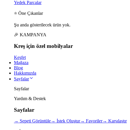
Yedek Parçalar
⭐ Öne Çıkanlar
Şu anda gösterilecek ürün yok.
🎉 KAMPANYA
Kreş için
özel
mobilyalar
Keşfet
Mağaza
Blog
Hakkımızda
Sayfalar
Sayfalar
Yardım & Destek
Sayfalar
→
Sepeti Görüntüle
→
İstek Oluştur
→
Favoriler
→
Karşılaştır