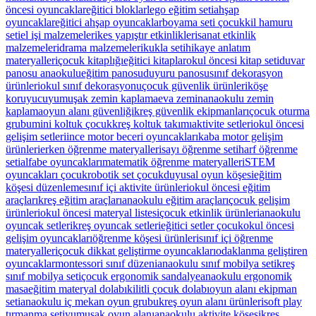
öncesi oyuncaklar
eğitici bloklar
lego eğitim seti
ahşap
oyuncaklar
eğitici ahşap oyuncaklar
boyama seti çocuk
kil hamuru
seti
el işi malzemeleri
kes yapıştır etkinlikleri
sanat etkinlik
malzemeleri
drama malzemeleri
kukla seti
hikaye anlatım
materyalleri
çocuk kitaplığı
eğitici kitaplar
okul öncesi kitap seti
duvar
panosu anaokulu
eğitim panosu
duyuru panosu
sınıf dekorasyon
ürünleri
okul sınıf dekorasyonu
çocuk güvenlik ürünleri
köşe
koruyucu
yumuşak zemin kaplama
eva zemin
anaokulu zemin
kaplama
oyun alanı güvenliği
kreş güvenlik ekipmanları
çocuk oturma
grubu
mini koltuk çocuk
kreş koltuk takımı
aktivite setleri
okul öncesi
gelişim setleri
ince motor beceri oyuncakları
kaba motor gelişim
ürünleri
erken öğrenme materyalleri
sayı öğrenme seti
harf öğrenme
seti
alfabe oyuncakları
matematik öğrenme materyalleri
STEM
oyuncakları çocuk
robotik set çocuk
duyusal oyun köşesi
eğitim
köşesi düzenleme
sınıf içi aktivite ürünleri
okul öncesi eğitim
araçları
kreş eğitim araçları
anaokulu eğitim araçları
çocuk gelişim
ürünleri
okul öncesi materyal listesi
çocuk etkinlik ürünleri
anaokulu
oyuncak setleri
kreş oyuncak setleri
eğitici setler çocuk
okul öncesi
gelişim oyuncakları
öğrenme köşesi ürünleri
sınıf içi öğrenme
materyalleri
çocuk dikkat geliştirme oyuncakları
odaklanma geliştiren
oyuncaklar
montessori sınıf düzeni
anaokulu sınıf mobilya seti
kreş
sınıf mobilya seti
çocuk ergonomik sandalye
anaokulu ergonomik
masa
eğitim materyal dolabı
kilitli çocuk dolabı
oyun alanı ekipman
seti
anaokulu iç mekan oyun grubu
kreş oyun alanı ürünleri
soft play
tırmanma seti
yumuşak oyun alanı
anaokulu aktivite köşesi
kreş