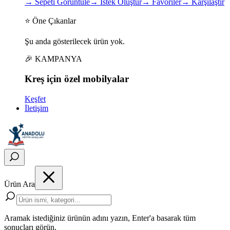
→
Sepeti Görüntüle
→
İstek Oluştur
→
Favoriler
→
Karşılaştır
⭐ Öne Çıkanlar
Şu anda gösterilecek ürün yok.
🎉 KAMPANYA
Kreş için
özel
mobilyalar
Keşfet
İletişim
Ürün Ara
Aramak istediğiniz ürünün adını yazın, Enter'a basarak tüm
sonuçları görün.