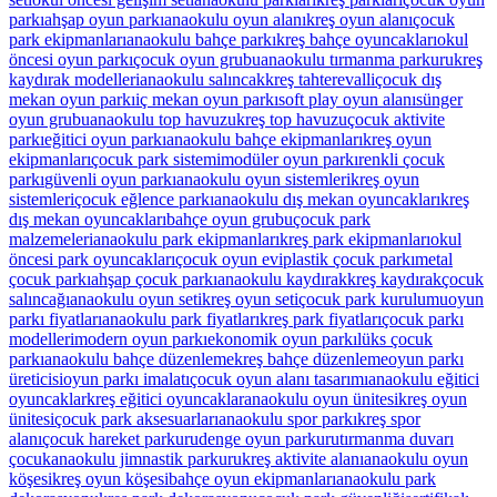
parkı
ahşap oyun parkı
anaokulu oyun alanı
kreş oyun alanı
çocuk
park ekipmanları
anaokulu bahçe parkı
kreş bahçe oyuncakları
okul
öncesi oyun parkı
çocuk oyun grubu
anaokulu tırmanma parkuru
kreş
kaydırak modelleri
anaokulu salıncak
kreş tahterevalli
çocuk dış
mekan oyun parkı
iç mekan oyun parkı
soft play oyun alanı
sünger
oyun grubu
anaokulu top havuzu
kreş top havuzu
çocuk aktivite
parkı
eğitici oyun parkı
anaokulu bahçe ekipmanları
kreş oyun
ekipmanları
çocuk park sistemi
modüler oyun parkı
renkli çocuk
parkı
güvenli oyun parkı
anaokulu oyun sistemleri
kreş oyun
sistemleri
çocuk eğlence parkı
anaokulu dış mekan oyuncakları
kreş
dış mekan oyuncakları
bahçe oyun grubu
çocuk park
malzemeleri
anaokulu park ekipmanları
kreş park ekipmanları
okul
öncesi park oyuncakları
çocuk oyun evi
plastik çocuk parkı
metal
çocuk parkı
ahşap çocuk parkı
anaokulu kaydırak
kreş kaydırak
çocuk
salıncağı
anaokulu oyun seti
kreş oyun seti
çocuk park kurulumu
oyun
parkı fiyatları
anaokulu park fiyatları
kreş park fiyatları
çocuk parkı
modelleri
modern oyun parkı
ekonomik oyun parkı
lüks çocuk
parkı
anaokulu bahçe düzenleme
kreş bahçe düzenleme
oyun parkı
üreticisi
oyun parkı imalatı
çocuk oyun alanı tasarımı
anaokulu eğitici
oyuncaklar
kreş eğitici oyuncaklar
anaokulu oyun ünitesi
kreş oyun
ünitesi
çocuk park aksesuarları
anaokulu spor parkı
kreş spor
alanı
çocuk hareket parkuru
denge oyun parkuru
tırmanma duvarı
çocuk
anaokulu jimnastik parkuru
kreş aktivite alanı
anaokulu oyun
köşesi
kreş oyun köşesi
bahçe oyun ekipmanları
anaokulu park