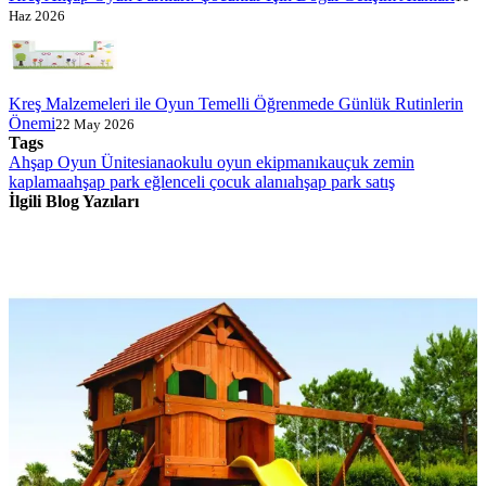
Haz 2026
Kreş Malzemeleri ile Oyun Temelli Öğrenmede Günlük Rutinlerin
Önemi
22 May 2026
Tags
Ahşap Oyun Ünitesi
anaokulu oyun ekipmanı
kauçuk zemin
kaplama
ahşap park eğlenceli çocuk alanı
ahşap park satış
İlgili Blog Yazıları