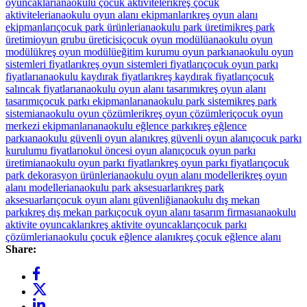
oyuncakları
anaokulu çocuk aktiviteleri
kreş çocuk
aktiviteleri
anaokulu oyun alanı ekipmanları
kreş oyun alanı
ekipmanları
çocuk park ürünleri
anaokulu park üretimi
kreş park
üretimi
oyun grubu üreticisi
çocuk oyun modülü
anaokulu oyun
modülü
kreş oyun modülü
eğitim kurumu oyun parkı
anaokulu oyun
sistemleri fiyatları
kreş oyun sistemleri fiyatları
çocuk oyun parkı
fiyatları
anaokulu kaydırak fiyatları
kreş kaydırak fiyatları
çocuk
salıncak fiyatları
anaokulu oyun alanı tasarımı
kreş oyun alanı
tasarımı
çocuk parkı ekipmanları
anaokulu park sistemi
kreş park
sistemi
anaokulu oyun çözümleri
kreş oyun çözümleri
çocuk oyun
merkezi ekipmanları
anaokulu eğlence parkı
kreş eğlence
parkı
anaokulu güvenli oyun alanı
kreş güvenli oyun alanı
çocuk parkı
kurulumu fiyatları
okul öncesi oyun alanı
çocuk oyun parkı
üretimi
anaokulu oyun parkı fiyatları
kreş oyun parkı fiyatları
çocuk
park dekorasyon ürünleri
anaokulu oyun alanı modelleri
kreş oyun
alanı modelleri
anaokulu park aksesuarları
kreş park
aksesuarları
çocuk oyun alanı güvenliği
anaokulu dış mekan
parkı
kreş dış mekan parkı
çocuk oyun alanı tasarım firması
anaokulu
aktivite oyuncakları
kreş aktivite oyuncakları
çocuk parkı
çözümleri
anaokulu çocuk eğlence alanı
kreş çocuk eğlence alanı
Share: