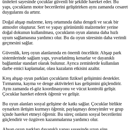
üniteleri sayesinde çocuklar güvenli bir şekilde hareket eder. Bu
yapı, çocukların motor becerilerini geliştirirken aynı zamanda cesaret
duygularını da artırır.
Doğal ahşap malzeme, kreş ortamında daha dengeli ve sıcak bir
atmosfer oluşturur. Sert ve yapay görünümlü malzemeler yerine
doğal dokunun kullanılması, çocukların oyun alanına daha hızlı
uyum sağlamasına yardımcı olur. Bu da oyun süresinin daha verimli
geçmesini sağlar.
Güvenlik, kreş oyun alanlarında en önemli önceliktir. Ahşap park
sistemlerinde sağlam yapı, yuvarlatılmış kenarlar ve dayanıklı
bağlantılar standart olarak bulunur. Ayrıca zeminlerde kullanılan
darbe emici kaplamalar, olası kazaların etkisini azaltır.
Kreş ahşap oyun parkları çocukların fiziksel gelişimini destekler.
Tırmanma, kayma ve denge aktiviteleri kas gelişimini güçlendirir.
Aynı zamanda el-göz koordinasyonu ve vücut kontrolü gelişir.
Çocuklar hareket ederek öğrenir ve gelişir.
Bu oyun alanları sosyal gelişime de katkı sağlar. Çocuklar birlikte
oynarken iletişim kurmayı öğrenir, paylaşmayı deneyimler ve grup
içinde hareket etmeyi öğrenir. Bu süreç onların sosyal becerilerini
güçlendirir ve özgüven kazanmalarına yardımcı olur.
Ahşap oyun parkları dayanıklı yapısı sayesinde uzun süre