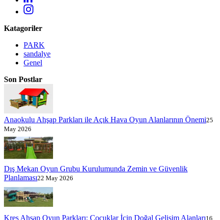
Katagoriler
PARK
sandalye
Genel
Son Postlar
Anaokulu Ahşap Parkları ile Açık Hava Oyun Alanlarının Önemi
25
May 2026
Dış Mekan Oyun Grubu Kurulumunda Zemin ve Güvenlik
Planlaması
22 May 2026
Kreş Ahşap Oyun Parkları: Çocuklar İçin Doğal Gelişim Alanları
16