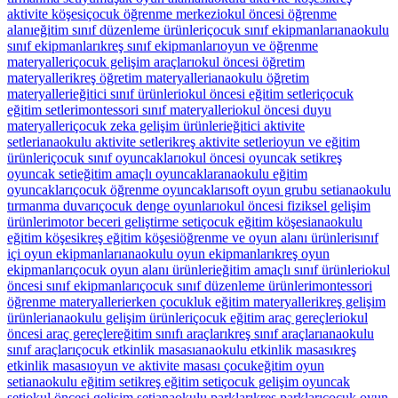
aktivite köşesi
çocuk öğrenme merkezi
okul öncesi öğrenme
alanı
eğitim sınıf düzenleme ürünleri
çocuk sınıf ekipmanları
anaokulu
sınıf ekipmanları
kreş sınıf ekipmanları
oyun ve öğrenme
materyalleri
çocuk gelişim araçları
okul öncesi öğretim
materyalleri
kreş öğretim materyalleri
anaokulu öğretim
materyalleri
eğitici sınıf ürünleri
okul öncesi eğitim setleri
çocuk
eğitim setleri
montessori sınıf materyalleri
okul öncesi duyu
materyalleri
çocuk zeka gelişim ürünleri
eğitici aktivite
setleri
anaokulu aktivite setleri
kreş aktivite setleri
oyun ve eğitim
ürünleri
çocuk sınıf oyuncakları
okul öncesi oyuncak seti
kreş
oyuncak seti
eğitim amaçlı oyuncaklar
anaokulu eğitim
oyuncakları
çocuk öğrenme oyuncakları
soft oyun grubu seti
anaokulu
tırmanma duvarı
çocuk denge oyunları
okul öncesi fiziksel gelişim
ürünleri
motor beceri geliştirme seti
çocuk eğitim köşesi
anaokulu
eğitim köşesi
kreş eğitim köşesi
öğrenme ve oyun alanı ürünleri
sınıf
içi oyun ekipmanları
anaokulu oyun ekipmanları
kreş oyun
ekipmanları
çocuk oyun alanı ürünleri
eğitim amaçlı sınıf ürünleri
okul
öncesi sınıf ekipmanları
çocuk sınıf düzenleme ürünleri
montessori
öğrenme materyalleri
erken çocukluk eğitim materyalleri
kreş gelişim
ürünleri
anaokulu gelişim ürünleri
çocuk eğitim araç gereçleri
okul
öncesi araç gereçler
eğitim sınıfı araçları
kreş sınıf araçları
anaokulu
sınıf araçları
çocuk etkinlik masası
anaokulu etkinlik masası
kreş
etkinlik masası
oyun ve aktivite masası çocuk
eğitim oyun
seti
anaokulu eğitim seti
kreş eğitim seti
çocuk gelişim oyuncak
seti
okul öncesi gelişim seti
anaokulu parkları
kreş parkları
çocuk oyun