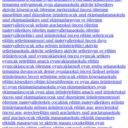
tırmanma seti
yumuşak oyun alanı
anaokulu aktivite köşesi
kreş
aktivite köşesi
çocuk öğrenme merkezi
okul öncesi öğrenme
alanı
eğitim sınıf düzenleme ürünleri
çocuk sınıf ekipmanları
anaokulu
sınıf ekipmanları
kreş sınıf ekipmanları
oyun ve öğrenme
materyalleri
çocuk gelişim araçları
okul öncesi öğretim
materyalleri
kreş öğretim materyalleri
anaokulu öğretim
materyalleri
eğitici sınıf ürünleri
okul öncesi eğitim setleri
çocuk
eğitim setleri
montessori sınıf materyalleri
okul öncesi duyu
materyalleri
çocuk zeka gelişim ürünleri
eğitici aktivite
setleri
anaokulu aktivite setleri
kreş aktivite setleri
oyun ve eğitim
ürünleri
çocuk sınıf oyuncakları
okul öncesi oyuncak seti
kreş
oyuncak seti
eğitim amaçlı oyuncaklar
anaokulu eğitim
oyuncakları
çocuk öğrenme oyuncakları
soft oyun grubu seti
anaokulu
tırmanma duvarı
çocuk denge oyunları
okul öncesi fiziksel gelişim
ürünleri
motor beceri geliştirme seti
çocuk eğitim köşesi
anaokulu
eğitim köşesi
kreş eğitim köşesi
öğrenme ve oyun alanı ürünleri
sınıf
içi oyun ekipmanları
anaokulu oyun ekipmanları
kreş oyun
ekipmanları
çocuk oyun alanı ürünleri
eğitim amaçlı sınıf ürünleri
okul
öncesi sınıf ekipmanları
çocuk sınıf düzenleme ürünleri
montessori
öğrenme materyalleri
erken çocukluk eğitim materyalleri
kreş gelişim
ürünleri
anaokulu gelişim ürünleri
çocuk eğitim araç gereçleri
okul
öncesi araç gereçler
eğitim sınıfı araçları
kreş sınıf araçları
anaokulu
sınıf araçları
çocuk etkinlik masası
anaokulu etkinlik masası
kreş
etkinlik masası
oyun ve aktivite masası çocuk
eğitim oyun
seti
anaokulu eğitim seti
kreş eğitim seti
çocuk gelişim oyuncak