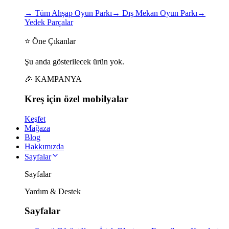
→
Tüm Ahşap Oyun Parkı
→
Dış Mekan Oyun Parkı
→
Yedek Parçalar
⭐ Öne Çıkanlar
Şu anda gösterilecek ürün yok.
🎉 KAMPANYA
Kreş için
özel
mobilyalar
Keşfet
Mağaza
Blog
Hakkımızda
Sayfalar
Sayfalar
Yardım & Destek
Sayfalar