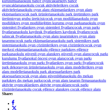
kurulumu
anaokulu bahçe oyuncakları
kreş bahçe
oyuncakları
anaokulu çocuk aktiviteleri
kreş çocuk
aktiviteleri
anaokulu oyun alanı ekipmanları
kreş oyun alanı
ekipmanları
çocuk park ürünleri
anaokulu park üretimi
kreş park
üretimi
oyun grubu üreticisi
çocuk oyun modülü
anaokulu oyun
modülü
kreş oyun modülü
eğitim kurumu oyun parkı
anaokulu oyun
sistemleri fiyatları
kreş oyun sistemleri fiyatları
çocuk oyun parkı
fiyatları
anaokulu kaydırak fiyatları
kreş kaydırak fiyatları
çocuk
salıncak fiyatları
anaokulu oyun alanı tasarımı
kreş oyun alanı
tasarımı
çocuk parkı ekipmanları
anaokulu park sistemi
kreş park
sistemi
anaokulu oyun çözümleri
kreş oyun çözümleri
çocuk oyun
merkezi ekipmanları
anaokulu eğlence parkı
kreş eğlence
parkı
anaokulu güvenli oyun alanı
kreş güvenli oyun alanı
çocuk parkı
kurulumu fiyatları
okul öncesi oyun alanı
çocuk oyun parkı
üretimi
anaokulu oyun parkı fiyatları
kreş oyun parkı fiyatları
çocuk
park dekorasyon ürünleri
anaokulu oyun alanı modelleri
kreş oyun
alanı modelleri
anaokulu park aksesuarları
kreş park
aksesuarları
çocuk oyun alanı güvenliği
anaokulu dış mekan
parkı
kreş dış mekan parkı
çocuk oyun alanı tasarım firması
anaokulu
aktivite oyuncakları
kreş aktivite oyuncakları
çocuk parkı
çözümleri
anaokulu çocuk eğlence alanı
kreş çocuk eğlence alanı
Share: