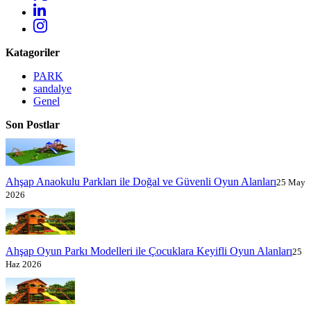
Katagoriler
PARK
sandalye
Genel
Son Postlar
Ahşap Anaokulu Parkları ile Doğal ve Güvenli Oyun Alanları
25 May
2026
Ahşap Oyun Parkı Modelleri ile Çocuklara Keyifli Oyun Alanları
25
Haz 2026