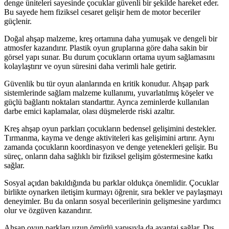
denge üniteleri sayesinde çocuklar güvenli bir şekilde hareket eder.
Bu sayede hem fiziksel cesaret gelişir hem de motor beceriler
güçlenir.
Doğal ahşap malzeme, kreş ortamına daha yumuşak ve dengeli bir
atmosfer kazandırır. Plastik oyun gruplarına göre daha sakin bir
görsel yapı sunar. Bu durum çocukların ortama uyum sağlamasını
kolaylaştırır ve oyun süresini daha verimli hale getirir.
Güvenlik bu tür oyun alanlarında en kritik konudur. Ahşap park
sistemlerinde sağlam malzeme kullanımı, yuvarlatılmış köşeler ve
güçlü bağlantı noktaları standarttır. Ayrıca zeminlerde kullanılan
darbe emici kaplamalar, olası düşmelerde riski azaltır.
Kreş ahşap oyun parkları çocukların bedensel gelişimini destekler.
Tırmanma, kayma ve denge aktiviteleri kas gelişimini artırır. Aynı
zamanda çocukların koordinasyon ve denge yetenekleri gelişir. Bu
süreç, onların daha sağlıklı bir fiziksel gelişim göstermesine katkı
sağlar.
Sosyal açıdan bakıldığında bu parklar oldukça önemlidir. Çocuklar
birlikte oynarken iletişim kurmayı öğrenir, sıra bekler ve paylaşmayı
deneyimler. Bu da onların sosyal becerilerinin gelişmesine yardımcı
olur ve özgüven kazandırır.
Ahşap oyun parkları uzun ömürlü yapısıyla da avantaj sağlar. Dış