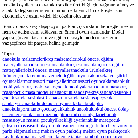
mekân koşullarına dayanıklı şekilde üretildiği için yağmur, güneş ve
sıcaklık değişimlerinden minimum etkilenir. Bu da kreşler için
ekonomik ve uzun vadeli bir çözüm oluşturur.
Sonuç olarak kreş ahşap oyun parkları, çocukların hem eğlenmesini
hem de gelişmesini sağlayan en önemli oyun alanlarıdır. Doğal
yapısı, güvenli tasarımı ve eğitici etkisiyle modern kreşlerin
vazgeçilmez bir parçası haline gelmiştir.
Tags:
anaokulu malzemeleri
kreş malzemeleri
okul öncesi eğitim
materyalleri
anaokulu ekipmanları
kreş ekipmanları
çocuk eğitim
materyalleri
okul öncesi materyaller
anaokulu ürünleri
kreş
ürünleri
çocuk oyun malzemeleri
eğitici oyuncaklar
zeka geliştirici
oyuncaklar
montessori materyalleri
montessori oyuncaklar
anaokulu
mobilyaları
kreş mobilyaları
çocuk mobilyaları
anaokulu masa
kreş
masa
çocuk masa modelleri
anaokulu sandalye
kreş sandalyesi
renkli
çocuk sandalyesi
plastik anaokulu sandalyesi
ahşap çocuk
sandalyesi
anaokulu dolapları
oyuncak dolabı
kitaplık
anaokulu
portmanto çocuk
ayakkabılık anaokulu
okul öncesi dolap
sistemleri
çocuk sınıf düzeni
eğitim sınıfı mobilyaları
etkinlik
masası
oyun masası çocuk
yüksekliği ayarlanabilir masa
çocuk
çalışma masası
soft play ürünleri
sünger oyun grubu
top havuzu
oyun
parkı ekipmanları
iç mekan oyun parkı
dış mekan oyun parkı
çocuk
kaydırak
tırmanma seti çocuk
denge tahtası
trambolin çocuk
oyun