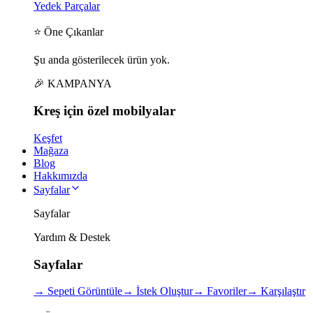
Yedek Parçalar
⭐ Öne Çıkanlar
Şu anda gösterilecek ürün yok.
🎉 KAMPANYA
Kreş için
özel
mobilyalar
Keşfet
Mağaza
Blog
Hakkımızda
Sayfalar
Sayfalar
Yardım & Destek
Sayfalar
→
Sepeti Görüntüle
→
İstek Oluştur
→
Favoriler
→
Karşılaştır