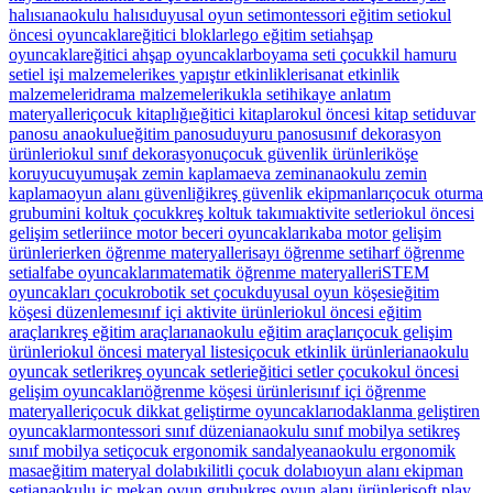
halısı
anaokulu halısı
duyusal oyun seti
montessori eğitim seti
okul
öncesi oyuncaklar
eğitici bloklar
lego eğitim seti
ahşap
oyuncaklar
eğitici ahşap oyuncaklar
boyama seti çocuk
kil hamuru
seti
el işi malzemeleri
kes yapıştır etkinlikleri
sanat etkinlik
malzemeleri
drama malzemeleri
kukla seti
hikaye anlatım
materyalleri
çocuk kitaplığı
eğitici kitaplar
okul öncesi kitap seti
duvar
panosu anaokulu
eğitim panosu
duyuru panosu
sınıf dekorasyon
ürünleri
okul sınıf dekorasyonu
çocuk güvenlik ürünleri
köşe
koruyucu
yumuşak zemin kaplama
eva zemin
anaokulu zemin
kaplama
oyun alanı güvenliği
kreş güvenlik ekipmanları
çocuk oturma
grubu
mini koltuk çocuk
kreş koltuk takımı
aktivite setleri
okul öncesi
gelişim setleri
ince motor beceri oyuncakları
kaba motor gelişim
ürünleri
erken öğrenme materyalleri
sayı öğrenme seti
harf öğrenme
seti
alfabe oyuncakları
matematik öğrenme materyalleri
STEM
oyuncakları çocuk
robotik set çocuk
duyusal oyun köşesi
eğitim
köşesi düzenleme
sınıf içi aktivite ürünleri
okul öncesi eğitim
araçları
kreş eğitim araçları
anaokulu eğitim araçları
çocuk gelişim
ürünleri
okul öncesi materyal listesi
çocuk etkinlik ürünleri
anaokulu
oyuncak setleri
kreş oyuncak setleri
eğitici setler çocuk
okul öncesi
gelişim oyuncakları
öğrenme köşesi ürünleri
sınıf içi öğrenme
materyalleri
çocuk dikkat geliştirme oyuncakları
odaklanma geliştiren
oyuncaklar
montessori sınıf düzeni
anaokulu sınıf mobilya seti
kreş
sınıf mobilya seti
çocuk ergonomik sandalye
anaokulu ergonomik
masa
eğitim materyal dolabı
kilitli çocuk dolabı
oyun alanı ekipman
seti
anaokulu iç mekan oyun grubu
kreş oyun alanı ürünleri
soft play