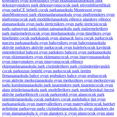
köşesi
kreş oyun köşesi
bahçe oyun ekipmanları
anaokulu park
dekorasyonu
kreş park dekorasyonu
çocuk park güvenliği
sertifikalı
oyun parkı
CE belgeli çocuk parkı
anaokulu Montessori oyun
alanı
Montessori park ekipmanları
anaokulu oyun platformu
kreş oyun
platformu
çocuk park modülleri
anaokulu eğlence alanı
kreş eğlence
alanı
anaokulu oyun parkı üreticisi
kreş oyun parkı üreticisi
çocuk
parkı satışı
oyun parkı toptan satış
anaokulu park malzemeleri
kreş
park malzemeleri
çocuk oyun tüneli
anaokulu oyun tüneli
kreş oyun
tüneli
mini çocuk parkı
kapalı oyun alanı
açık hava çocuk parkı
çocuk
macera parkı
anaokulu oyun bahçesi
kreş oyun bahçesi
anaokulu
aktivite parkı
kreş aktivite parkı
çocuk oyun kuleleri
çocuk kaydırak
sistemleri
okul bahçesi oyun parkı
kreş bahçesi oyun parkı
anaokulu
oyun ekipmanı
kreş oyun ekipmanı
çocuk oyun istasyonu
anaokulu
oyun istasyonu
kreş oyun istasyonu
çocuk eğlence
ekipmanları
anaokulu park çözümleri
kreş park çözümleri
dayanıklı
çocuk parkı
uzun ömürlü oyun parkı
çocuk park üretim
firması
anaokulu bahçe oyun grubu
kreş bahçe oyun grubu
çocuk
oyun aktivite merkezi
anaokulu oyun merkezi
kreş oyun merkezi
oyun
parkı kurulumu
anaokulu park tasarımı
kreş park tasarımı
çocuk oyun
alanı ürünleri
anaokulu park modelleri
kreş park modelleri
okul öncesi
aktivite parkı
eğlenceli çocuk parkı
renkli oyun alanı
çocuk park
sistemleri
anaokulu çocuk parkı
kreş çocuk parkı
bahçe tipi oyun
parkı
anaokulu oyun materyalleri
kreş oyun materyalleri
çocuk hareket
geliştirme parkı
oyun parkı çözümleri
anaokulu dış oyun alanı
kreş dış
oyun alanı
anaokulu iç oyun alanı
kreş iç oyun alanı
çocuk oyun alanı