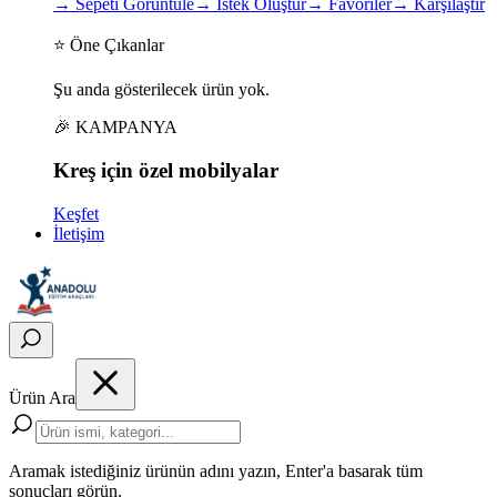
→
Sepeti Görüntüle
→
İstek Oluştur
→
Favoriler
→
Karşılaştır
⭐ Öne Çıkanlar
Şu anda gösterilecek ürün yok.
🎉 KAMPANYA
Kreş için
özel
mobilyalar
Keşfet
İletişim
Ürün Ara
Aramak istediğiniz ürünün adını yazın, Enter'a basarak tüm
sonuçları görün.