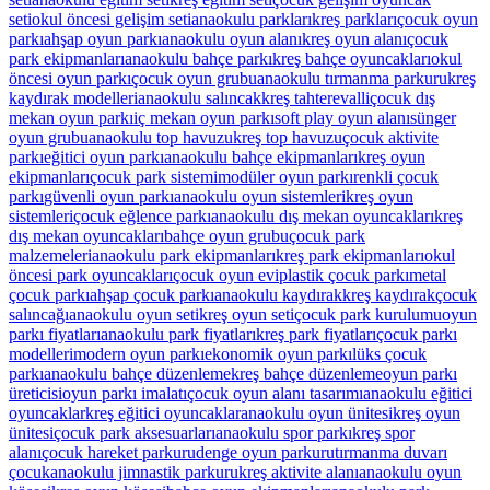
seti
okul öncesi gelişim seti
anaokulu parkları
kreş parkları
çocuk oyun
parkı
ahşap oyun parkı
anaokulu oyun alanı
kreş oyun alanı
çocuk
park ekipmanları
anaokulu bahçe parkı
kreş bahçe oyuncakları
okul
öncesi oyun parkı
çocuk oyun grubu
anaokulu tırmanma parkuru
kreş
kaydırak modelleri
anaokulu salıncak
kreş tahterevalli
çocuk dış
mekan oyun parkı
iç mekan oyun parkı
soft play oyun alanı
sünger
oyun grubu
anaokulu top havuzu
kreş top havuzu
çocuk aktivite
parkı
eğitici oyun parkı
anaokulu bahçe ekipmanları
kreş oyun
ekipmanları
çocuk park sistemi
modüler oyun parkı
renkli çocuk
parkı
güvenli oyun parkı
anaokulu oyun sistemleri
kreş oyun
sistemleri
çocuk eğlence parkı
anaokulu dış mekan oyuncakları
kreş
dış mekan oyuncakları
bahçe oyun grubu
çocuk park
malzemeleri
anaokulu park ekipmanları
kreş park ekipmanları
okul
öncesi park oyuncakları
çocuk oyun evi
plastik çocuk parkı
metal
çocuk parkı
ahşap çocuk parkı
anaokulu kaydırak
kreş kaydırak
çocuk
salıncağı
anaokulu oyun seti
kreş oyun seti
çocuk park kurulumu
oyun
parkı fiyatları
anaokulu park fiyatları
kreş park fiyatları
çocuk parkı
modelleri
modern oyun parkı
ekonomik oyun parkı
lüks çocuk
parkı
anaokulu bahçe düzenleme
kreş bahçe düzenleme
oyun parkı
üreticisi
oyun parkı imalatı
çocuk oyun alanı tasarımı
anaokulu eğitici
oyuncaklar
kreş eğitici oyuncaklar
anaokulu oyun ünitesi
kreş oyun
ünitesi
çocuk park aksesuarları
anaokulu spor parkı
kreş spor
alanı
çocuk hareket parkuru
denge oyun parkuru
tırmanma duvarı
çocuk
anaokulu jimnastik parkuru
kreş aktivite alanı
anaokulu oyun