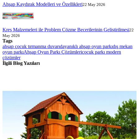
Ahşap Kaydırak Modelleri ve Özellikleri
22 May 2026
Kreş Malzemeleri ile Problem Çözme Becerilerinin Geliştirilmesi
22
May 2026
Tags
ahşap çocuk tırmanma duvarı
dayanıklı ahşap oyun parkı
dış mekan
oyun parkı
Ahşap Oyun Parkı Çözümleri
çocuk parkı modern
çözümler
İlgili Blog Yazıları