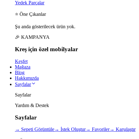
Yedek Parçalar
⭐ Öne Çıkanlar
Şu anda gösterilecek ürün yok.
🎉 KAMPANYA
Kreş için
özel
mobilyalar
Keşfet
Mağaza
Blog
Hakkımızda
Sayfalar
Sayfalar
Yardım & Destek
Sayfalar
→
Sepeti Görüntüle
→
İstek Oluştur
→
Favoriler
→
Karşılaştır