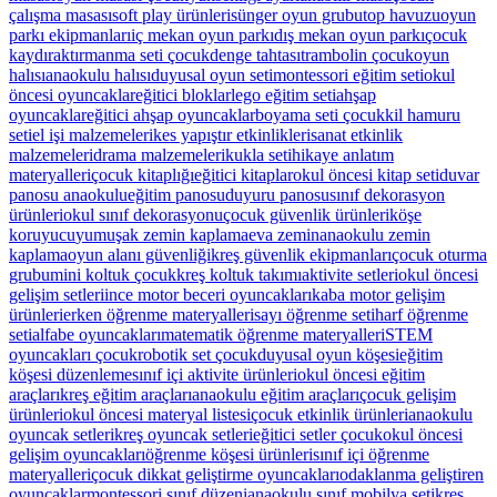
çalışma masası
soft play ürünleri
sünger oyun grubu
top havuzu
oyun
parkı ekipmanları
iç mekan oyun parkı
dış mekan oyun parkı
çocuk
kaydırak
tırmanma seti çocuk
denge tahtası
trambolin çocuk
oyun
halısı
anaokulu halısı
duyusal oyun seti
montessori eğitim seti
okul
öncesi oyuncaklar
eğitici bloklar
lego eğitim seti
ahşap
oyuncaklar
eğitici ahşap oyuncaklar
boyama seti çocuk
kil hamuru
seti
el işi malzemeleri
kes yapıştır etkinlikleri
sanat etkinlik
malzemeleri
drama malzemeleri
kukla seti
hikaye anlatım
materyalleri
çocuk kitaplığı
eğitici kitaplar
okul öncesi kitap seti
duvar
panosu anaokulu
eğitim panosu
duyuru panosu
sınıf dekorasyon
ürünleri
okul sınıf dekorasyonu
çocuk güvenlik ürünleri
köşe
koruyucu
yumuşak zemin kaplama
eva zemin
anaokulu zemin
kaplama
oyun alanı güvenliği
kreş güvenlik ekipmanları
çocuk oturma
grubu
mini koltuk çocuk
kreş koltuk takımı
aktivite setleri
okul öncesi
gelişim setleri
ince motor beceri oyuncakları
kaba motor gelişim
ürünleri
erken öğrenme materyalleri
sayı öğrenme seti
harf öğrenme
seti
alfabe oyuncakları
matematik öğrenme materyalleri
STEM
oyuncakları çocuk
robotik set çocuk
duyusal oyun köşesi
eğitim
köşesi düzenleme
sınıf içi aktivite ürünleri
okul öncesi eğitim
araçları
kreş eğitim araçları
anaokulu eğitim araçları
çocuk gelişim
ürünleri
okul öncesi materyal listesi
çocuk etkinlik ürünleri
anaokulu
oyuncak setleri
kreş oyuncak setleri
eğitici setler çocuk
okul öncesi
gelişim oyuncakları
öğrenme köşesi ürünleri
sınıf içi öğrenme
materyalleri
çocuk dikkat geliştirme oyuncakları
odaklanma geliştiren
oyuncaklar
montessori sınıf düzeni
anaokulu sınıf mobilya seti
kreş