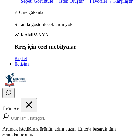
→
Sepeti Görüntüle
→
İstek Oluştur
→
Favoriler
→
Karşılaştır
⭐ Öne Çıkanlar
Şu anda gösterilecek ürün yok.
🎉 KAMPANYA
Kreş için
özel
mobilyalar
Keşfet
İletişim
Ürün Ara
Aramak istediğiniz ürünün adını yazın, Enter'a basarak tüm
sonuçları görün.