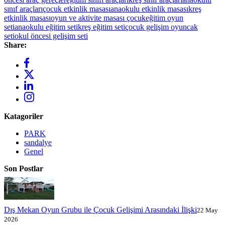
sınıf araçları
çocuk etkinlik masası
anaokulu etkinlik masası
kreş
etkinlik masası
oyun ve aktivite masası çocuk
eğitim oyun
seti
anaokulu eğitim seti
kreş eğitim seti
çocuk gelişim oyuncak
seti
okul öncesi gelişim seti
Share:
Katagoriler
PARK
sandalye
Genel
Son Postlar
Dış Mekan Oyun Grubu ile Çocuk Gelişimi Arasındaki İlişki
22 May
2026