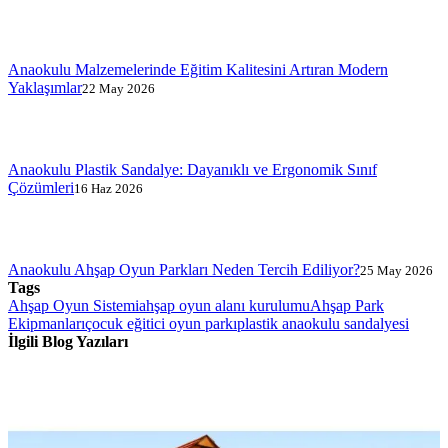
Anaokulu Malzemelerinde Eğitim Kalitesini Artıran Modern
Yaklaşımlar
22 May 2026
Anaokulu Plastik Sandalye: Dayanıklı ve Ergonomik Sınıf
Çözümleri
16 Haz 2026
Anaokulu Ahşap Oyun Parkları Neden Tercih Ediliyor?
25 May 2026
Tags
Ahşap Oyun Sistemi
ahşap oyun alanı kurulumu
Ahşap Park
Ekipmanları
çocuk eğitici oyun parkı
plastik anaokulu sandalyesi
İlgili Blog Yazıları