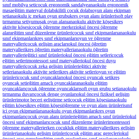
sınıf mobilya seti
çocuk ergonomik sandalye
anaokulu ergonomik
masa
eğitim materyal dolabı
kilitli çocuk dolabı
oyun alanı ekipman
seti
anaokulu iç mekan oyun grubu
kreş oyun alanı ürünleri
soft play
tırmanma seti
yumuşak oyun alanı
anaokulu aktivite köşesi
kreş
aktivite köşesi
çocuk öğrenme merkezi
okul öncesi öğrenme
alanı
eğitim sınıf düzenleme ürünleri
çocuk sınıf ekipmanları
anaokulu
sınıf ekipmanları
kreş sınıf ekipmanları
oyun ve öğrenme
materyalleri
çocuk gelişim araçları
okul öncesi öğretim
materyalleri
kreş öğretim materyalleri
anaokulu öğretim
materyalleri
eğitici sınıf ürünleri
okul öncesi eğitim setleri
çocuk
eğitim setleri
montessori sınıf materyalleri
okul öncesi duyu
materyalleri
çocuk zeka gelişim ürünleri
eğitici aktivite
setleri
anaokulu aktivite setleri
kreş aktivite setleri
oyun ve eğitim
ürünleri
çocuk sınıf oyuncakları
okul öncesi oyuncak seti
kreş
oyuncak seti
eğitim amaçlı oyuncaklar
anaokulu eğitim
oyuncakları
çocuk öğrenme oyuncakları
soft oyun grubu seti
anaokulu
tırmanma duvarı
çocuk denge oyunları
okul öncesi fiziksel gelişim
ürünleri
motor beceri geliştirme seti
çocuk eğitim köşesi
anaokulu
eğitim köşesi
kreş eğitim köşesi
öğrenme ve oyun alanı ürünleri
sınıf
içi oyun ekipmanları
anaokulu oyun ekipmanları
kreş oyun
ekipmanları
çocuk oyun alanı ürünleri
eğitim amaçlı sınıf ürünleri
okul
öncesi sınıf ekipmanları
çocuk sınıf düzenleme ürünleri
montessori
öğrenme materyalleri
erken çocukluk eğitim materyalleri
kreş gelişim
ürünleri
anaokulu gelişim ürünleri
çocuk eğitim araç gereçleri
okul
öncesi araç gereçler
eğitim sınıfı araçları
kreş sınıf araçları
anaokulu