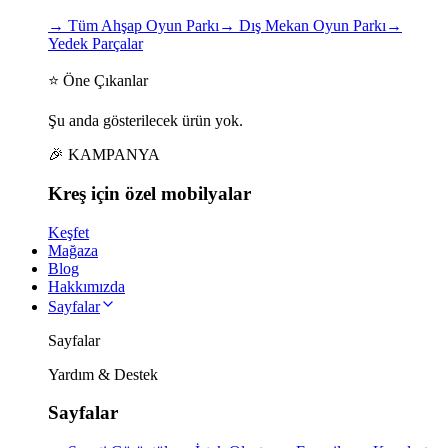
→
Tüm Ahşap Oyun Parkı
→
Dış Mekan Oyun Parkı
→
Yedek Parçalar
⭐ Öne Çıkanlar
Şu anda gösterilecek ürün yok.
🎉 KAMPANYA
Kreş için
özel
mobilyalar
Keşfet
Mağaza
Blog
Hakkımızda
Sayfalar
Sayfalar
Yardım & Destek
Sayfalar