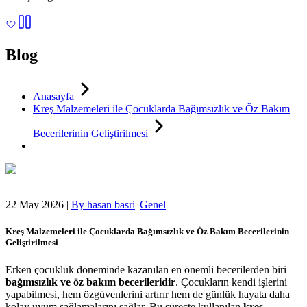
Blog
Anasayfa
Kreş Malzemeleri ile Çocuklarda Bağımsızlık ve Öz Bakım
Becerilerinin Geliştirilmesi
22 May 2026
|
By
hasan basri
|
Genel
|
Kreş Malzemeleri ile Çocuklarda Bağımsızlık ve Öz Bakım Becerilerinin
Geliştirilmesi
Erken çocukluk döneminde kazanılan en önemli becerilerden biri
bağımsızlık ve öz bakım becerileridir
. Çocukların kendi işlerini
yapabilmesi, hem özgüvenlerini artırır hem de günlük hayata daha
kolay uyum sağlamalarını sağlar. Bu süreçte kullanılan
kreş