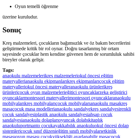
Oyun temelli öğrenme
üzerine kuruludur.
Sonuç
Kreş malzemeleri, çocukların bağımsızlık ve öz bakım becerilerini
geliştirmede kritik bir rol oynar. Doğru tasarlanmış bir ortam
sayesinde çocuklar hem kendine güvenen hem de sorumluluk sahibi
bireyler olarak gelişir.
Tags:
anaokulu malzemeleri
kreş malzemeleri
okul öncesi eğitim
materyalleri
anaokulu ekipmanları
kreş ekipmanları
çocuk eğitim
materyalleri
okul öncesi materyaller
anaokulu ürünleri
kreş
ürünleri
çocuk oyun malzemeleri
eğitici oyuncaklar
zeka geliştirici
oyuncaklar
montessori materyalleri
montessori oyuncaklar
anaokulu
mobilyaları
kreş mobilyaları
çocuk mobilyaları
anaokulu masa
kreş
masa
çocuk masa modelleri
anaokulu sandalye
kreş sandalyesi
renkli
çocuk sandalyesi
plastik anaokulu sandalyesi
ahşap çocuk
sandalyesi
anaokulu dolapları
oyuncak dolabı
kitaplık
anaokulu
portmanto çocuk
ayakkabılık anaokulu
okul öncesi dolap
sistemleri
çocuk sınıf düzeni
eğitim sınıfı mobilyaları
etkinlik
masası
oyun masası çocuk
yüksekliği ayarlanabilir masa
çocuk