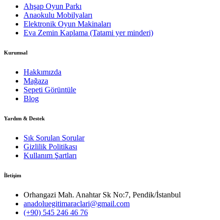
Ahşap Oyun Parkı
Anaokulu Mobilyaları
Elektronik Oyun Makinaları
Eva Zemin Kaplama (Tatami yer minderi)
Kurumsal
Hakkımızda
Mağaza
Sepeti Görüntüle
Blog
Yardım & Destek
Sık Sorulan Sorular
Gizlilik Politikası
Kullanım Şartları
İletişim
Orhangazi Mah. Anahtar Sk No:7, Pendik/İstanbul
anadoluegitimaraclari@gmail.com
(+90) 545 246 46 76